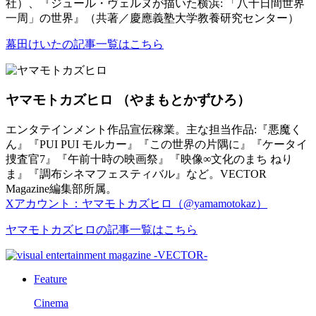
社）、『ジュール・ヴェルヌが描いた横浜: 「八十日間世界
一周」の世界』（共著／慶應義塾大学教養研究センター）
幕田けいたの記事一覧はこちら
ヤマモトカズヒロ
（やまもとかずひろ）
エンタテインメント作品宣伝稼業。主な担当作品:『悪魔く
ん』『PUI PUI モルカー』『この世界の片隅に』『ケータイ
捜査官7』『午前十時の映画祭』『映像∞文化のまち ねり
ま』『調布シネマフェスティバル』など。VECTOR
Magazine編集部所属。
Xアカウント：ヤマモトカズヒロ（@yamamotokaz）
ヤマモトカズヒロの記事一覧はこちら
Feature
Cinema