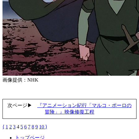
画像提供：NHK
次ページ▶
『アニメーション紀行「マルコ・ポーロの
冒険」』映像修復工程
⟨
1
2
3
4
5
6
7
8
9
10
⟩
トップページ