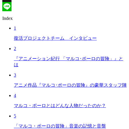
X
Line
Index
1
復活プロジェクトチーム インタビュー
2
『アニメーション紀行 「マルコ･ポーロの冒険」』と
は
3
アニメ作品『マルコ･ポーロの冒険』の豪華スタッフ陣
4
マルコ・ポーロとはどんな人物だったのか？
5
「マルコ・ポーロの冒険」音楽の記憶と音盤