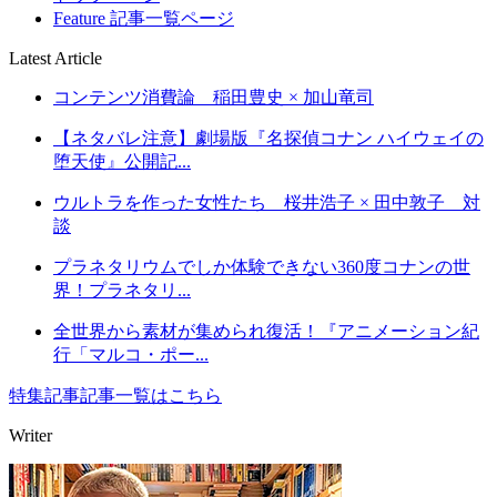
Feature 記事一覧ページ
Latest Article
コンテンツ消費論 稲田豊史 × 加山竜司
【ネタバレ注意】劇場版『名探偵コナン ハイウェイの
堕天使』公開記...
ウルトラを作った女性たち 桜井浩子 × 田中敦子 対
談
プラネタリウムでしか体験できない360度コナンの世
界！プラネタリ...
全世界から素材が集められ復活！『アニメーション紀
行「マルコ・ポー...
特集記事記事一覧はこちら
Writer