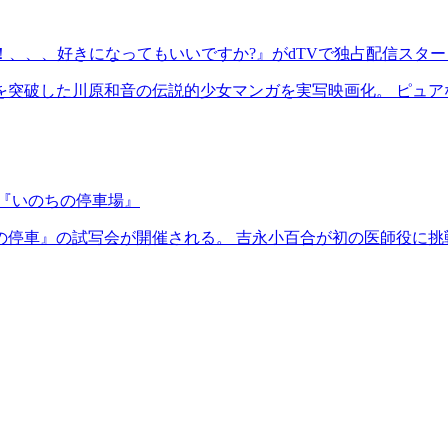
！、、、好きになってもいいですか?』がdTVで独占配信スター
部を突破した川原和音の伝説的少女マンガを実写映画化。 ピュ
演『いのちの停車場』
ちの停車』の試写会が開催される。 吉永小百合が初の医師役に