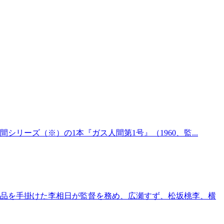
シリーズ（※）の1本『ガス人間第1号』（1960、監...
作品を手掛けた李相日が監督を務め、広瀬すず、松坂桃李、横