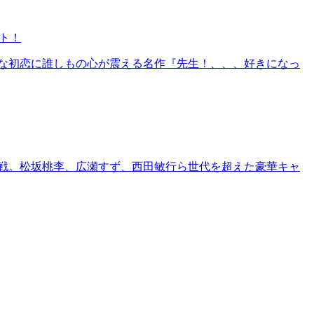
ト！
アな初恋に誰しもの心が震える名作『先生！、、、好きになっ
挑戦。松坂桃李、広瀬すず、西田敏行ら世代を超えた豪華キャ