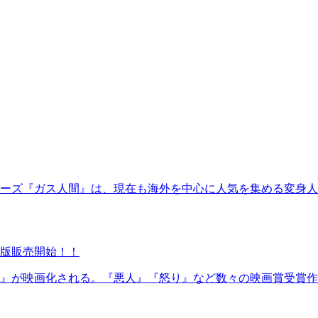
シリーズ『ガス人間』は、現在も海外を中心に人気を集める変身人間
版販売開始！！
の月』が映画化される。『悪人』『怒り』など数々の映画賞受賞