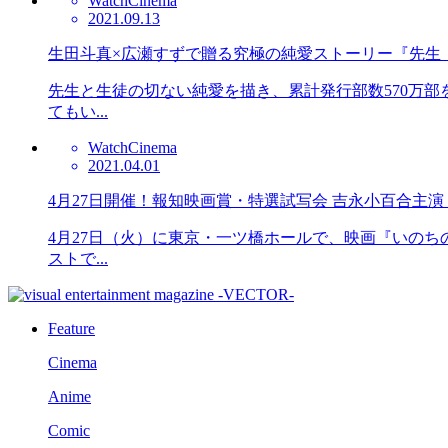
Watch
Cinema
2021.09.13
生田斗真×広瀬すずで贈る究極の純愛ストーリー『先生
先生と生徒の切ない純愛を描き、累計発行部数570万
てもい...
Watch
Cinema
2021.04.01
4月27日開催！報知映画賞・特選試写会 吉永小百合主
4月27日（火）に東京・一ツ橋ホールで、映画『いの
ストで...
Feature
Cinema
Anime
Comic