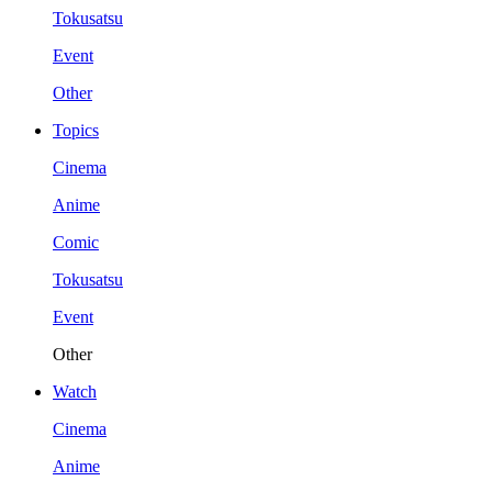
Tokusatsu
Event
Other
Topics
Cinema
Anime
Comic
Tokusatsu
Event
Other
Watch
Cinema
Anime