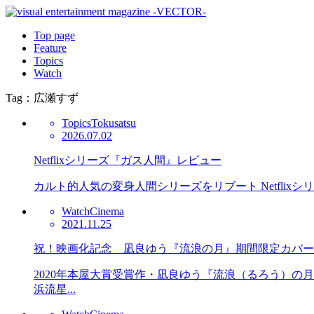
Top page
Feature
Topics
Watch
Tag：広瀬すず
Topics
Tokusatsu
2026.07.02
Netflixシリーズ『ガス人間』レビュー
カルト的人気の変身人間シリーズをリブート Netflix
Watch
Cinema
2021.11.25
祝！映画化記念 凪良ゆう『流浪の月』期間限定カバー
2020年本屋大賞受賞作・凪良ゆう『流浪（るろう）
浜流星...