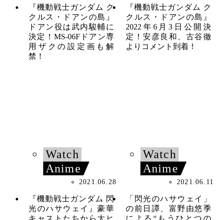
『機動戦士ガンダム ク
『機動戦士ガンダム ク
クルス・ドアンの島』
クルス・ドアンの島』
ドアン役は武内駿輔に
2022年6月3日公開決
決定！MS-06Fドアン専
定！安彦良和、古谷徹
用ザクの設定画も解
よりコメント到着！
禁！
Watch
Watch
Anime
Anime
2021.06.28
2021.06.11
『機動戦士ガンダム 閃
「閃光のハサウェイ」
光のハサウェイ』豪華
の前日譚、富野由悠季
キャストたちから大ヒ
による“もうひとつの