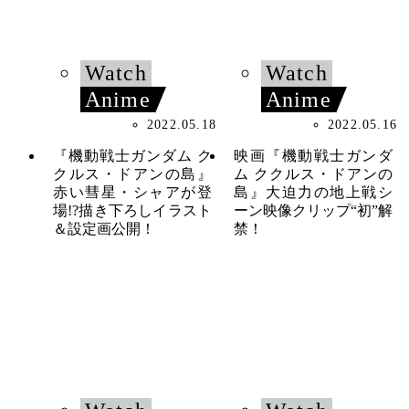
Watch
Watch
Anime
Anime
2022.05.18
2022.05.16
『機動戦士ガンダム ク
映画『機動戦士ガンダ
クルス・ドアンの島』
ム ククルス・ドアンの
赤い彗星・シャアが登
島』大迫力の地上戦シ
場!?描き下ろしイラスト
ーン映像クリップ“初”解
＆設定画公開！
禁！