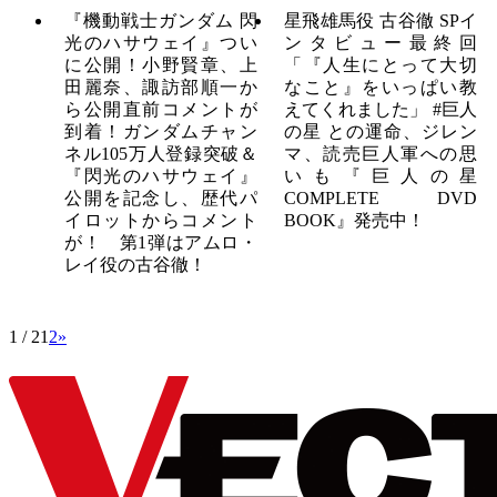
『機動戦士ガンダム 閃
星飛雄馬役 古谷徹 SPイ
光のハサウェイ』つい
ンタビュー最終回
に公開！小野賢章、上
「『人生にとって大切
田麗奈、諏訪部順一か
なこと』をいっぱい教
ら公開直前コメントが
えてくれました」 #巨人
到着！ガンダムチャン
の星 との運命、ジレン
ネル105万人登録突破＆
マ、読売巨人軍への思
『閃光のハサウェイ』
いも『巨人の星
公開を記念し、歴代パ
COMPLETE DVD
イロットからコメント
BOOK』発売中！
が！ 第1弾はアムロ・
レイ役の古谷徹！
1 / 2
1
2
»