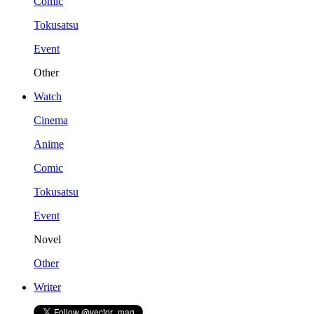
Comic
Tokusatsu
Event
Other
Watch
Cinema
Anime
Comic
Tokusatsu
Event
Novel
Other
Writer