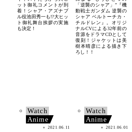
ット御礼コメントが到
「逆襲のシャア」”『機
着！シャア・アズナブ
動戦士ガンダム 逆襲の
ル役池田秀一も!?大ヒッ
シャア ベルトーチカ・
ト御礼舞台挨拶の実施
チルドレン』。オリジ
も決定！
ナルCVによる32年前の
音源をドラマCDとして
復刻！ジャケットは美
樹本晴彦による描き下
ろし！！
Watch
Watch
Anime
Anime
2021.06.11
2021.06.01