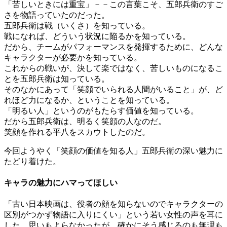
「苦しいときには重宝」－－この言葉こそ、五郎兵衛のすご
さを物語っていたのだった。
五郎兵衛は戦（いくさ）を知っている。
戦になれば、どういう状況に陥るかを知っている。
だから、チームがパフォーマンスを発揮するために、どんな
キャラクターが必要かを知っている。
これからの戦いが、決して楽ではなく、苦しいものになるこ
とを五郎兵衛は知っている。
そのなかにあって「笑顔でいられる人間がいること」が、ど
れほど力になるか、ということを知っている。
「明るい人」というのがもたらす価値を知っている。
だから五郎兵衛は、明るく笑顔の人なのだ。
笑顔を作れる平八をスカウトしたのだ。
今回ようやく「笑顔の価値を知る人」五郎兵衛の深い魅力に
たどり着けた。
キャラの魅力にハマってほしい
「古い日本映画は、役者の顔を知らないのでキャラクターの
区別がつかず物語に入りにくい」という若い女性の声を耳に
した。思いもよらなかったが、確かにそう感じるのも無理も