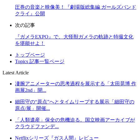
圧巻の音楽と映像美！『劇場版総集編 ガールズバンド
クライ』公開
次の記事
『ガメラEXPO』で、大怪獣ガメラの軌跡と特撮文化
を堪能せよ！
トップページ
Topics 記事一覧ページ
Latest Article
凄腕アニメーターの思考過程を展示する「太田晃博 作
画展2nd」開...
細田守の“原点”へとタイムリープする展示「細田守の
原点/展」開催...
「人類遺産」保全の危機迫る。国立映画アーカイブが
クラウドファンデ...
Netflixシリーズ『ガス人間』レビュー