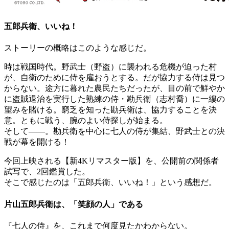
五郎兵衛、いいね！
ストーリーの概略はこのような感じだ。
時は戦国時代。野武士（野盗）に襲われる危機が迫った村
が、自衛のために侍を雇おうとする。だが協力する侍は見つ
からない。途方に暮れた農民たちだったが、目の前で鮮やか
に盗賊退治を実行した熟練の侍・勘兵衛（志村喬）に一縷の
望みを賭ける。窮乏を知った勘兵衛は、協力することを決
意。ともに戦う、腕のよい侍探しが始まる。
そして――。勘兵衛を中心に七人の侍が集結、野武士との決
戦が幕を開ける！
今回上映される【新4Kリマスター版】を、公開前の関係者
試写で、2回鑑賞した。
そこで感じたのは「五郎兵衛、いいね！」という感想だ。
片山五郎兵衛は、「笑顔の人」である
『七人の侍』を、これまで何度見たかわからない。