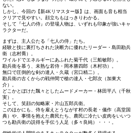
ない。
しかし、今回の【新4Kリマスター版】は、画面も音も相当
クリアで見やすい。顔立ちもはっきりわかる。
そして『七人の侍』の登場人物は、いずれも印象が強いキャ
ラクターだ。
まずは、主人公たる「七人の侍」たち。
経験と技に裏打ちされた決断力に優れたリーダー・島田勘兵
衛（志村喬）。
ワイルドでエネルギーにあふれた菊千代（三船敏郎）。
勘兵衛を慕う、未熟な若侍・岡本勝四郎（木村功）。
無口で圧倒的な剣の達人・久蔵（宮口精二）。
勘兵衛の古くからの戦仲間で槍の達人・七郎次（加東大
介）。
どこかとぼけた飄々としたムードメーカー・林田平八（千秋
実）。
そして、笑顔の知略家・片山五郎兵衛。
このほかにも、侍を雇えとうながす村の長老・儀作（高堂国
典）や、事情を抱えた農民たち、農民に冷たい皮肉をいいつ
つも勘兵衛の説得を手伝う人足（多々良純）・・・。