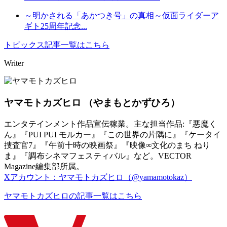
～明かされる「あかつき号」の真相～仮面ライダーア
ギト25周年記念...
トピックス記事一覧はこちら
Writer
ヤマモトカズヒロ
（やまもとかずひろ）
エンタテインメント作品宣伝稼業。主な担当作品:『悪魔く
ん』『PUI PUI モルカー』『この世界の片隅に』『ケータイ
捜査官7』『午前十時の映画祭』『映像∞文化のまち ねり
ま』『調布シネマフェスティバル』など。VECTOR
Magazine編集部所属。
Xアカウント：ヤマモトカズヒロ（@yamamotokaz）
ヤマモトカズヒロの記事一覧はこちら