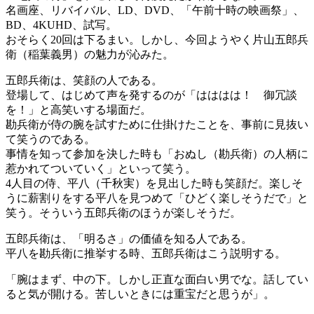
名画座、リバイバル、LD、DVD、「午前十時の映画祭」、
BD、4KUHD、試写。
おそらく20回は下るまい。しかし、今回ようやく片山五郎兵
衛（稲葉義男）の魅力が沁みた。
五郎兵衛は、笑顔の人である。
登場して、はじめて声を発するのが「はははは！ 御冗談
を！」と高笑いする場面だ。
勘兵衛が侍の腕を試すために仕掛けたことを、事前に見抜い
て笑うのである。
事情を知って参加を決した時も「おぬし（勘兵衛）の人柄に
惹かれてついていく」といって笑う。
4人目の侍、平八（千秋実）を見出した時も笑顔だ。楽しそ
うに薪割りをする平八を見つめて「ひどく楽しそうだで」と
笑う。そういう五郎兵衛のほうが楽しそうだ。
五郎兵衛は、「明るさ」の価値を知る人である。
平八を勘兵衛に推挙する時、五郎兵衛はこう説明する。
「腕はまず、中の下。しかし正直な面白い男でな。話してい
ると気が開ける。苦しいときには重宝だと思うが」。