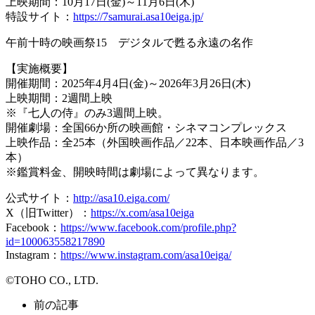
上映期間：10月17日(金)～11月6日(木)
特設サイト：
https://7samurai.asa10eiga.jp/
午前十時の映画祭15 デジタルで甦る永遠の名作
【実施概要】
開催期間：2025年4月4日(金)～2026年3月26日(木)
上映期間：2週間上映
※『七人の侍』のみ3週間上映。
開催劇場：全国66か所の映画館・シネマコンプレックス
上映作品：全25本（外国映画作品／22本、日本映画作品／3
本）
※鑑賞料金、開映時間は劇場によって異なります。
公式サイト：
http://asa10.eiga.com/
X（旧Twitter）：
https://x.com/asa10eiga
Facebook：
https://www.facebook.com/profile.php?
id=100063558217890
Instagram：
https://www.instagram.com/asa10eiga/
©TOHO CO., LTD.
前の記事