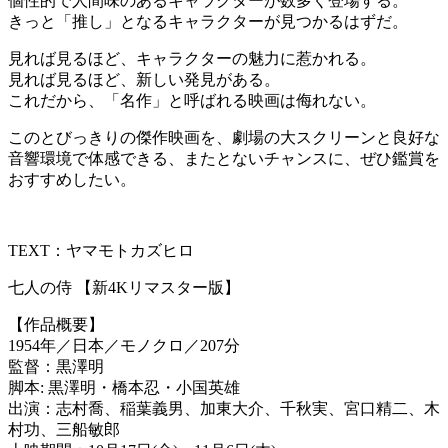
個性的で人間味のあるキャラクターが数多く登場する。
きっと「推し」となるキャラクターが見つかるはずだ。
見れば見るほど、キャラクターの魅力に惹かれる。
見れば見るほど、新しい発見がある。
これだから、「名作」と呼ばれる映画は侮れない。
このとびっきりの傑作映画を、劇場の大スクリーンと良好な
音響環境で体感できる、またとないチャンスに、ぜひ鑑賞を
おすすめしたい。
TEXT：ヤマモトカズヒロ
七人の侍 【新4Kリマスター版】
【作品概要】
1954年／日本／モノクロ／207分
監督：黒澤明
脚本: 黒澤明・橋本忍・小国英雄
出演：志村喬、稲葉義男、加東大介、千秋実、宮口精二、木
村功、三船敏郎