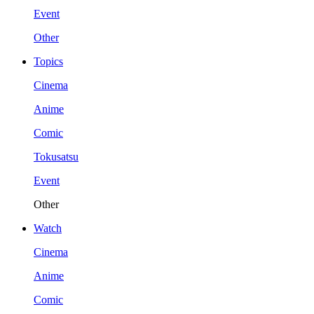
Event
Other
Topics
Cinema
Anime
Comic
Tokusatsu
Event
Other
Watch
Cinema
Anime
Comic