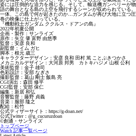
姿には圧倒的な迫力を感じる。そして、輸送機ガンペリーが物
語の舞台となる島の上空を飛行するシーンが収められている。
一体、この島で何が起きたのか…ガンダムが再び大地に立つ圧
巻の映像に仕上がっている。
『機動戦士ガンダム ククルス・ドアンの島』
2022年初夏公開
企画・製作：サンライズ
原作：矢立 肇 富野 由悠季
監督：安彦 良和
副監督：イム ガヒ
脚本：根元 歳三
キャラクターデザイン：安彦 良和 田村 篤 ことぶきつかさ
メカニカルデザイン：大河原 邦男 カトキハジメ 山根 公利
美術監督：金子 雄司
色彩設計：安部 なぎさ
撮影監督：葛山 剛士 飯島 亮
CGI演出：森田 修平
CGI監督：安部 保仁
編集：新居 和弘
音響監督：藤野 貞義
音楽：服部 隆之
配給：松竹
公式ティザーサイト：https://g-doan.net/
公式Twitter：@g_cucuruzdoan
©創通・サンライズ
トップページ
Watch 記事一覧ページ
Latest Article