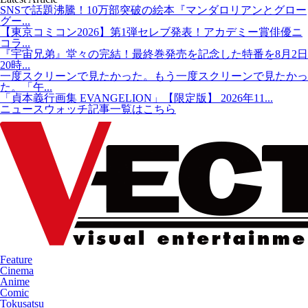
SNSで話題沸騰！10万部突破の絵本『マンダロリアンとグロー
グー...
【東京コミコン2026】第1弾セレブ発表！アカデミー賞俳優ニ
コラ...
『宇宙兄弟』堂々の完結！最終巻発売を記念した特番を8月2日
20時...
一度スクリーンで見たかった。もう一度スクリーンで見たかっ
た。「午...
「貞本義行画集 EVANGELION」【限定版】 2026年11...
ニュースウォッチ記事一覧はこちら
Feature
Cinema
Anime
Comic
Tokusatsu