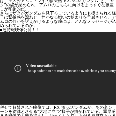
は、主人公アムロ・レイの搭乗機“RX-78-02 ガンダム”と、“ザ
ク”の姿が納められ、アムロのこちらに向けるまっすぐな眼差
しが印象的だ。
さらにザクがガンダムを見下ろしているようにも捉えられる様
子は緊拍感を漂わせ、静かなる戦いの始まりを予感させる。ア
ムロの何かを訴えかけるような瞳には、どんなメッセージが込
められているのか。
■超特報映像公開！！
併せて解禁された映像では、RX-78-02ガンダムが、あの名シ
ーンを彷彿とさせる“大地に立つ”様子が描かれている。重厚感
ある機体で大地を揺らし、ゆっくりと立ち上がる威風堂々たる