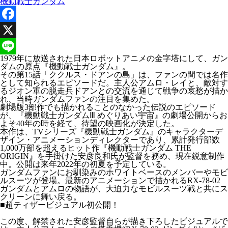
機動戦士ガンダム
Facebook
X
1979年に放送された日本ロボットアニメの金字塔にして、ガン
Line
ダムの原点『機動戦士ガンダム』。
その第15話「ククルス・ドアンの島」は、ファンの間では名作
として知られるエピソードだ。主人公アムロ・レイと、敵対す
るジオン軍の脱走兵ドアンとの交流を通じて戦争の哀愁が描か
れ、当時ガンダムファンの注目を集めた。
劇場版3部作でも描かれることのなかった伝説のエピソード
が、『機動戦士ガンダムⅢ めぐりあい宇宙』の劇場公開からお
よそ40年の時を経て、待望の映画化が決定した。
本作は、TVシリーズ『機動戦士ガンダム』のキャラクターデ
ザイン・アニメーションディレクターであり、累計発行部数
1,000万部を超えるヒット作『機動戦士ガンダム THE
ORIGIN』を手掛けた安彦良和氏が監督を務め、現在鋭意制作
中。公開は来年2022年の初夏を予定している。
ガンダムファンにお馴染みのホワイトベースのメンバーやモビ
ルスーツが登場。最新のアニメーションで描かれるRX-78-02
ガンダムとアムロの物語が、大迫力なモビルスーツ戦と共にス
クリーンに舞い戻る。
■超ティザービジュアル初公開！
この度、解禁された安彦監督自らが描き下ろしたビジュアルで