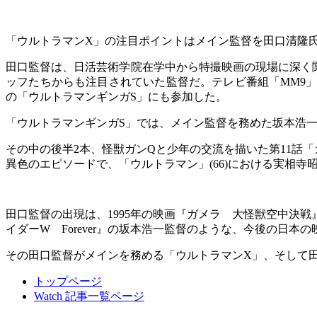
「ウルトラマンX」の注目ポイントはメイン監督を田口清隆
田口監督は、日活芸術学院在学中から特撮映画の現場に深く
ッフたちからも注目されていた監督だ。テレビ番組「MM9」(#5、
の「ウルトラマンギンガS」にも参加した。
「ウルトラマンギンガS」では、メイン監督を務めた坂本浩一監督
その中の後半2本、怪獣ガンQと少年の交流を描いた第11話
異色のエピソードで、「ウルトラマン」(66)における実相
田口監督の出現は、1995年の映画『ガメラ 大怪獣空中決戦』
イダーW Forever』の坂本浩一監督のような、今後の日
その田口監督がメインを務める「ウルトラマンX」、そして
トップページ
Watch 記事一覧ページ