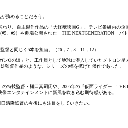
氏が務めることだろう。
関わり、自主製作作品の「大怪獣映画G」、テレビ番組内の企
#9）や劇場公開された「THE NEXTGENERATION パ
と同じく5本を担当。（#6，7，8，11，12）
「ガンQの涙」と、工作員として地球に潜入していたメトロン星
寺昭雄監督作品のような、シリーズの幅を拡げた傑作であった。
の特技監督・樋口真嗣氏や、2005年の『仮面ライダー THE F
本の映像エンタテインメントに新風を吹き込む期待感がある。
田口清隆監督の今後にも注目をしていきたい。