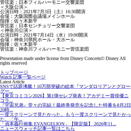
管弦楽：日本フィルハーモニー交響楽団
＜大阪公演＞
公演日時：2021年7月3日（土）16:30開演
会場：大阪国際会議場メインホール
指揮：佐々木新平
管弦楽：日本センチュリー交響楽団
＜神奈川公演＞
公演日時：2021年7月14日（水）19:00開演
会場：神奈川県民ホール・大ホール
指揮：佐々木新平
管弦楽：神奈川フィルハーモニー管弦楽団
Presentation made under license from Disney Concerts© Disney All
rights reserved
トップページ
Watch 記事一覧ページ
Latest Article
SNSで話題沸騰！10万部突破の絵本『マンダロリアンとグロー
グー...
【東京コミコン2026】第1弾セレブ発表！アカデミー賞俳優ニ
コラ...
『宇宙兄弟』堂々の完結！最終巻発売を記念した特番を8月2日
20時...
一度スクリーンで見たかった。もう一度スクリーンで見たかっ
た。「午...
「貞本義行画集 EVANGELION」【限定版】 2026年11...
ニュースウォッチ記事一覧はこちら