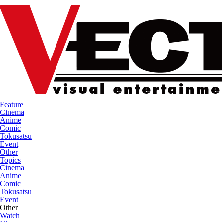
Feature
Cinema
Anime
Comic
Tokusatsu
Event
Other
Topics
Cinema
Anime
Comic
Tokusatsu
Event
Other
Watch