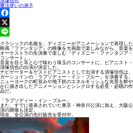
清塚信也
魔法使いの弟子
Facebook
X
Line
クラシックの名曲を、ディズニーがアニメーションで表現した
映画『ファンタジア』の映像を大画面で楽しみながら、音楽を
オーケストラの生演奏で楽しむ『ディズニー・ファンタジア・
コンサート』。
音楽を目と耳と心で味わう珠玉のコンサートに、ピアニスト・
清塚信也の出演が決定した。
ナビゲーター＆ゲストピアニストとして出演する清塚信也は、
ガーシュインの「ラプソディー・イン・ブルー」を演奏する。
ニューヨークの町並みや地下鉄のエネルギッシュな光景を鮮や
かに描き出したアニメーションとシンクロする必見・必聴の作
品だ。
「ラプソディー・イン・ブルー」
また、すでに発表されていた東京・神奈川公演に加え、大阪公
演の開催も決定。
現在、全公演の先行販売を受付中。