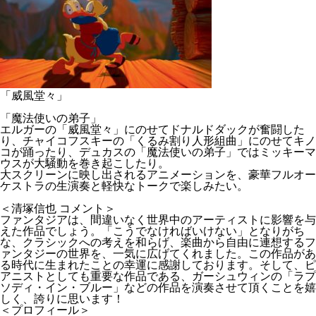
「威風堂々」
「魔法使いの弟子」
エルガーの「威風堂々」にのせてドナルドダックが奮闘した
り、チャイコフスキーの「くるみ割り人形組曲」にのせてキノ
コが踊ったり、デュカスの「魔法使いの弟子」ではミッキーマ
ウスが大騒動を巻き起こしたり。
大スクリーンに映し出されるアニメーションを、豪華フルオー
ケストラの生演奏と軽快なトークで楽しみたい。
＜清塚信也 コメント＞
ファンタジアは、間違いなく世界中のアーティストに影響を与
えた作品でしょう。「こうでなければいけない」となりがち
な、クラシックへの考えを和らげ、楽曲から自由に連想するフ
ァンタジーの世界を、一気に広げてくれました。この作品があ
る時代に生まれたことの幸運に感謝しております。そして、ピ
アニストとしても重要な作品である、ガーシュウィンの「ラプ
ソディ・イン・ブルー」などの作品を演奏させて頂くことを嬉
しく、誇りに思います！
＜プロフィール＞