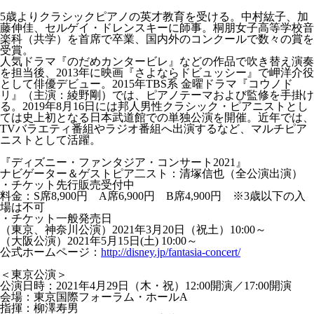
5歳よりクラシックピアノの英才教育を受ける。中村紘子、加
藤伸佳、セルゲイ・ドレンスキーに師事。桐朋女子高等学校音
楽科（共学）を首席で卒業、国内外のコンクールで数々の賞を
受賞。
人気ドラマ『のだめカンタービレ』などの作品で吹き替え演奏
を担当後、2013年に映画『さよならドビュッシー』で岬洋介役
として俳優デビュー。2015年TBS系 金曜ドラマ『コウノド
リ』（主演：綾野剛）では、ピアノテーマおよび監修を手掛け
る。2019年8月16日には邦人男性クラシック・ピアニストとし
ては史上初となる日本武道館での単独公演を開催。近年では、
TVバラエティ番組やラジオ番組へ出演するなど、マルチピア
ニストとして活躍。
『ディズニー・ファンタジア・コンサート2021』
ナビゲーター＆ゲストピア二スト：清塚信也（全公演出演）
・チケット先行販売受付中
料金：S席8,900円 A席6,900円 B席4,900円 ※3歳以下の入
場は不可
・チケット一般発売日
（東京、神奈川公演）2021年3月20日（祝土）10:00～
（大阪公演）2021年5月15日(土) 10:00～
公式ホームページ：
http://disney.jp/fantasia-concert/
＜東京公演＞​
公演日時：2021年4月29日（木・祝）12:00開演／17:00開演
会場：東京国際フォーラム・ホールA
指揮：柳澤寿男