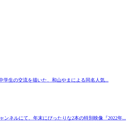
中学生の交流を描いた、和山やまによる同名人気...
ンネルにて、年末にぴったりな2本の特別映像『2022年...