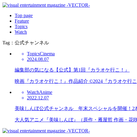
Top page
Feature
Topics
Watch
Tag：公式チャンネル
Topics
Cinema
2024.08.07
編集部の気になる【公式】第1回『カラオケ行こ！』
映画『カラオケ行こ！』作品紹介 ©2024『カラオケ
Watch
Anime
2022.12.07
美味しんぼ公式チャンネル 年末スペシャルを開催！2
大人気アニメ『美味しんぼ』（原作・雁屋哲 作画・花咲ア