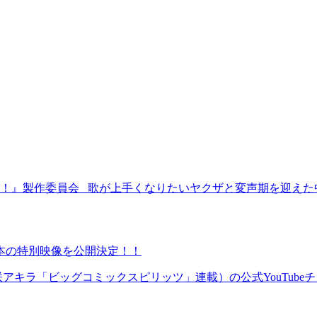
行こ！』製作委員会 歌が上手くなりたいヤクザと変声期を迎えた
本の特別映像を公開決定！！
キラ「ビッグコミックスピリッツ」連載）の公式YouTubeチャ