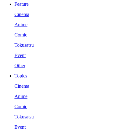
Feature
Cinema
Anime
Comic
Tokusatsu
Event
Other
Topics
Cinema
Anime
Comic
Tokusatsu
Event