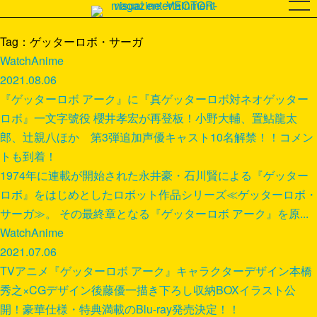
Tag：ゲッターロボ・サーガ
Watch
Anime
2021.08.06
『ゲッターロボ アーク』に『真ゲッターロボ対ネオゲッター
ロボ』一文字號役 櫻井孝宏が再登板！小野大輔、置鮎龍太
郎、辻親八ほか 第3弾追加声優キャスト10名解禁！！コメン
トも到着！
1974年に連載が開始された永井豪・石川賢による『ゲッター
ロボ』をはじめとしたロボット作品シリーズ≪ゲッターロボ・
サーガ≫。 その最終章となる『ゲッターロボ アーク』を原...
Watch
Anime
2021.07.06
TVアニメ『ゲッターロボ アーク』キャラクターデザイン本橋
秀之×CGデザイン後藤優一描き下ろし収納BOXイラスト公
開！豪華仕様・特典満載のBlu-ray発売決定！！