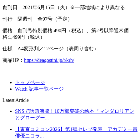
創刊日：2021年6月15日（火）※一部地域により異なる
刊行：隔週刊 全97号（予定）
価格：創刊号特別価格:490円（税込）、第2号以降通常価
格:1,499円（税込）
仕様：A4変形判／12ページ（表周り含む）
商品HP：
https://deagostini.jp/r/krh/
トップページ
Watch 記事一覧ページ
Latest Article
SNSで話題沸騰！10万部突破の絵本『マンダロリアン
とグローグー...
【東京コミコン2026】第1弾セレブ発表！アカデミー賞
俳優ニコラ...