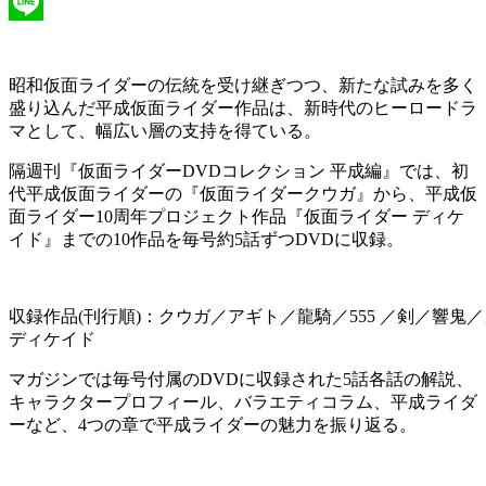
X
Line
昭和仮面ライダーの伝統を受け継ぎつつ、新たな試みを多く
盛り込んだ平成仮面ライダー作品は、新時代のヒーロードラ
マとして、幅広い層の支持を得ている。
隔週刊『仮面ライダーDVDコレクション 平成編』では、初
代平成仮面ライダーの『仮面ライダークウガ』から、平成仮
面ライダー10周年プロジェクト作品『仮面ライダー ディケ
イド』までの10作品を毎号約5話ずつDVDに収録。
収録作品(刊行順)：クウガ／アギト／龍騎／555 ／剣／響鬼
ディケイド
マガジンでは毎号付属のDVDに収録された5話各話の解説、
キャラクタープロフィール、バラエティコラム、平成ライダ
ーなど、4つの章で平成ライダーの魅力を振り返る。