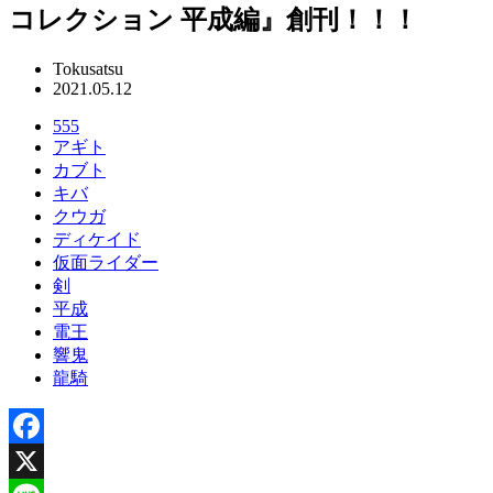
コレクション 平成編』創刊！！！
Tokusatsu
2021.05.12
555
アギト
カブト
キバ
クウガ
ディケイド
仮面ライダー
剣
平成
電王
響鬼
龍騎
Facebook