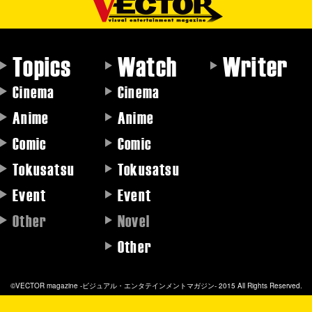
Topics
Watch
Writer
Cinema
Cinema
Anime
Anime
Comic
Comic
Tokusatsu
Tokusatsu
Event
Event
Other
Novel
Other
©VECTOR magazine -ビジュアル・エンタテインメントマガジン- 2015 All Rights Reserved.