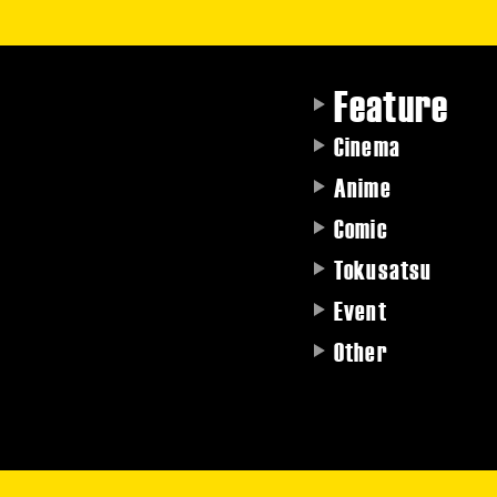
Feature
Cinema
Anime
Comic
Tokusatsu
Event
Other