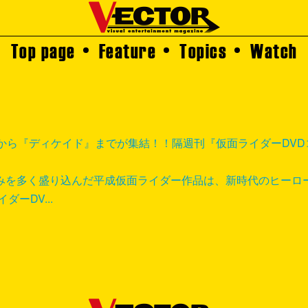
Top page
Feature
Topics
Watch
から『ディケイド』までが集結！！隔週刊『仮面ライダーDVD
みを多く盛り込んだ平成仮面ライダー作品は、新時代のヒーロ
ーDV...