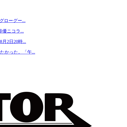
ローグー...
優ニコラ...
日20時...
かった。「午...