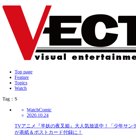
Top page
Feature
Topics
Watch
Tag：S
Watch
Comic
2020.10.24
TVアニメ『半妖の夜叉姫』大人気放送中！「少年サン
が表紙＆ポストカード付録に！