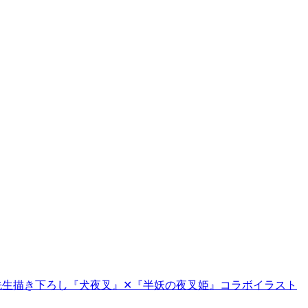
子先生描き下ろし『犬夜叉』✕『半妖の夜叉姫』コラボイラスト