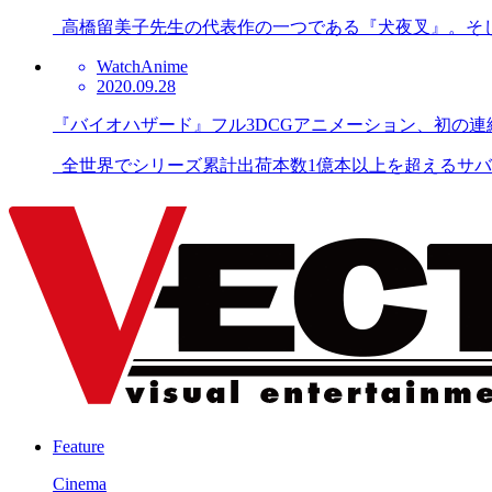
高橋留美子先生の代表作の一つである『犬夜叉』。そして
Watch
Anime
2020.09.28
『バイオハザード』フル3DCGアニメーション、初の連
全世界でシリーズ累計出荷本数1億本以上を超えるサバイ
Feature
Cinema