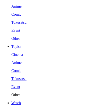
Anime
Comic
Tokusatsu
Event
Other
Topics
Cinema
Anime
Comic
Tokusatsu
Event
Other
Watch