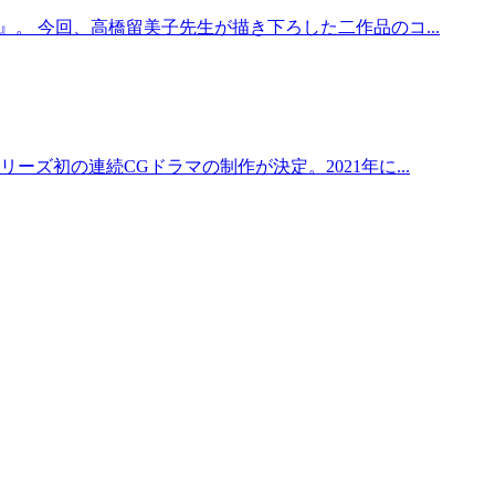
 今回、高橋留美子先生が描き下ろした二作品のコ...
初の連続CGドラマの制作が決定。2021年に...