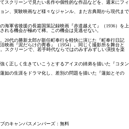
てスクリーンで見たい名作や個性的な作品などを、週末にフィ
ョン、実験映画など様々なジャンル、また古典期から現代まで
海軍省後援の長篇国策記録映画『赤道越えて』（1936）を上
される機会が極めて稀。この機会は見逃せない。
）。20代の勝新太郎が新任町奉行を軽快に演じた『町奉行日記
活映画『泥だらけの靑春』（1954）。同じく撮影所を舞台と
上映。スクリーンで、若手時代ならではのみずみずしい演技を楽
強く正しく生きていこうとするアイヌの姉弟を描いた『コタン
・蓮如の生涯をドラマ化し、差別の問題を描いた『蓮如とその
。
カイブのキャンパスメンバーズ：無料