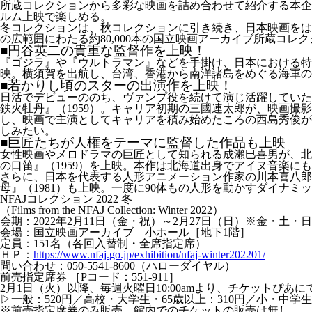
所蔵コレクションから多彩な映画を詰め合わせて紹介する本企
ルム上映で楽しめる。
冬コレクションは、秋コレクションに引き続き、日本映画をは
の広範囲にわたる約80,000本の国立映画アーカイブ所蔵コ
■円谷英二の貴重な監督作を上映！
『ゴジラ』や『ウルトラマン』などを手掛け、日本における特
映。横須賀を出航し、台湾、香港から南洋諸島をめぐる海軍の
■若かりし頃のスターの出演作を上映！
日活でデビューののち、ヴァンプ役を続けて演じ活躍していた筑
鉄火牡丹』（1959）。キャリア初期の三國連太郎が、映画撮
し、映画で主演としてキャリアを積み始めたころの西島秀俊が転落
しみたい。
■巨匠たちが人権をテーマに監督した作品も上映
女性映画やメロドラマの巨匠として知られる成瀨巳喜男が、北
の口笛』（1959）を上映。本作は北海道出身でアイヌ音楽に
さらに、日本を代表する人形アニメーション作家の川本喜八
母』（1981）も上映。一度に90体もの人形を動かすダイナ
NFAJコレクション 2022 冬
（Films from the NFAJ Collection: Winter 2022）
会期：2022年2月11日（金・祝）～2月27日（日）※金・土・
会場：国立映画アーカイブ 小ホール［地下1階］
定員：151名（各回入替制・全席指定席）
ＨＰ：
https://www.nfaj.go.jp/exhibition/nfaj-winter202201/
問い合わせ：050-5541-8600（ハローダイヤル）
前売指定席券 ［Pコード：551-911］
2月1日（火）以降、毎週火曜日10:00amより、チケットぴ
▷一般：520円／高校・大学生・65歳以上：310円／小・中
※前売指定席券のみ販売。館内でのチケットの販売は無し。