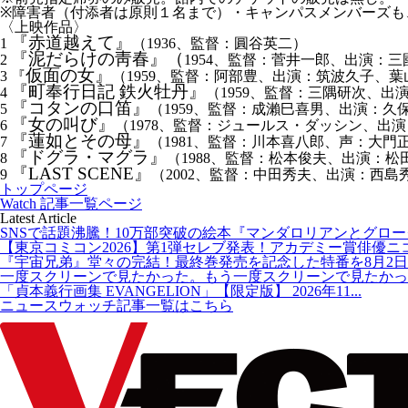
※障害者（付添者は原則１名まで）・キャンパスメンバーズも
〈上映作品〉
『赤道越えて』
1
（1936、監督：圓谷英二）
『泥だらけの靑春』（
2
1954、監督：菅井一郎、出演：
仮面の女』
3 『
（1959、監督：阿部豊、出演：筑波久子、葉
『町奉行日記 鉄火牡丹』
4
（1959、監督：三隅研次、出
『コタンの口笛』
5
（1959、監督：成瀨巳喜男、出演：久
『女の叫び』
6
（1978、監督：ジュールス・ダッシン、出
『蓮如とその母』
7
（1981、監督：川本喜八郎、声：大門
『ドグラ・マグラ』
8
（1988、監督：松本俊夫、出演：
『LAST SCENE』
9
（2002、監督：中田秀夫、出演：西
トップページ
Watch 記事一覧ページ
Latest Article
SNSで話題沸騰！10万部突破の絵本『マンダロリアンとグローグー
【東京コミコン2026】第1弾セレブ発表！アカデミー賞俳優ニコラ
『宇宙兄弟』堂々の完結！最終巻発売を記念した特番を8月2日20
一度スクリーンで見たかった。もう一度スクリーンで見たかった
「貞本義行画集 EVANGELION」【限定版】 2026年11...
ニュースウォッチ記事一覧はこちら