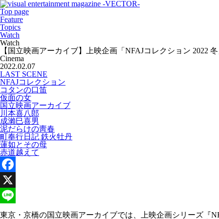
Top page
Feature
Topics
Watch
Watch
【国立映画アーカイブ】上映企画「NFAJコレクション 2022 
Cinema
2022.02.07
LAST SCENE
NFAJコレクション
コタンの口笛
仮面の女
国立映画アーカイブ
川本喜八郎
成瀨巳喜男
泥だらけの靑春
町奉行日記 鉄火牡丹
蓮如とその母
赤道越えて
Facebook
X
Line
東京・京橋の国立映画アーカイブでは、上映企画シリーズ『N