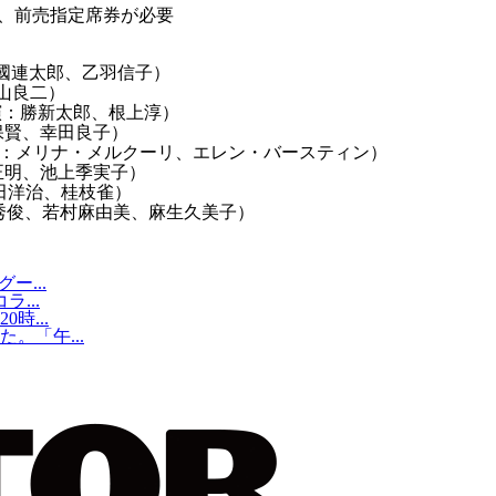
、前売指定席券が必要
三國連太郎、乙羽信子）
山良二）
演：勝新太郎、根上淳）
保賢、幸田良子）
演：メリナ・メルクーリ、エレン・バースティン）
正明、池上季実子）
松田洋治、桂枝雀）
島秀俊、若村麻由美、麻生久美子）
...
...
時...
。「午...