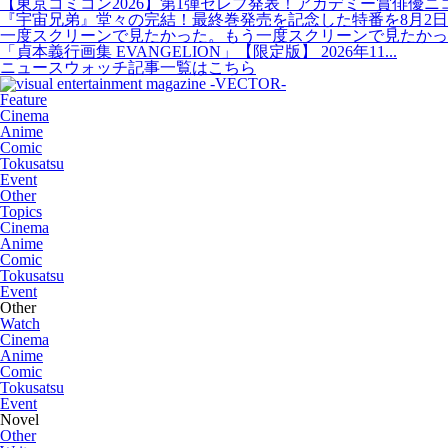
【東京コミコン2026】第1弾セレブ発表！アカデミー賞俳優ニコラ
『宇宙兄弟』堂々の完結！最終巻発売を記念した特番を8月2日20
一度スクリーンで見たかった。もう一度スクリーンで見たかった
「貞本義行画集 EVANGELION」【限定版】 2026年11...
ニュースウォッチ記事一覧はこちら
Feature
Cinema
Anime
Comic
Tokusatsu
Event
Other
Topics
Cinema
Anime
Comic
Tokusatsu
Event
Other
Watch
Cinema
Anime
Comic
Tokusatsu
Event
Novel
Other