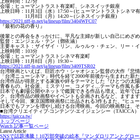
上映時間：127分
会場：ヒューマントラスト有楽町、シネスイッチ銀座
上映日時：11月3日（水）17:50～(ヒューマントラストシネマ有
11月8日（月）14:20～(シネスイッチ銀座)
https://2021.tiff-jp.net/ja/lineup/film/3404WFC07
『最初の花の香り』
後輩との再会をきっかけに、平凡な主婦が新しい自己にめざめ
監督：エンジェル・テン（鄧依涵）
主要キャスト：ザイザイ・リン、ルゥルゥ・チェン、リー・イ
上映時間：103分
会場：ヒューマントラストシネマ有楽町
上映日時：11月8日（月）19:30～
https://2021.tiff-jp.net/ja/lineup/film/3409TSR02
台湾映画といえば、巨匠ホウ・シャオシェン監督の大作『悲情
「台湾ニューシネマ」時代を経て2000年前後から生まれた新
台湾作品が得意とする家族や絆をテーマとした『ひとつの太陽
青春もの、社会派、ミステリー、コメディ…テーマも作風も多
日本でも劇場公開やネットで鑑賞できる作品も増え、近年では
ク、台湾作品の映画祭やイベントも企画されるなど、ますます
そして今回、東京国際映画祭に出品される3作もまた、“ヒュー
日本でもファンを増やし続ける台湾映画。今回の映画祭は、そ
■台湾クリエイティブ‧コンテンツ‧エイジェンシー（TAICCA）
https://taicca.tw/
トップページ
Watch 記事一覧ページ
Latest Article
SNSで話題沸騰！10万部突破の絵本『マンダロリアンとグローグー