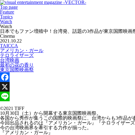
Top page
Feature
Topics
Watch
Watch
日本でもファン増殖中！台湾発、話題の3作品が東京国際映画
Cinema
2021.10.22
TAICCA
アメリカン・ガール
テロライザーズ
台湾映画
最初の花の香り
東京国際映画祭
Facebook
X
Line
©2021 TIFF
10月30日（土）から開幕する東京国際映画祭。
各国から秀作が集うこの国際的映画祭に、台湾からも3作品が
今回出品されるのは『アメリカン・ガール』『テロライザーズ
今の台湾映画界を牽引する力作が揃った。
『アメリカン・ガール』