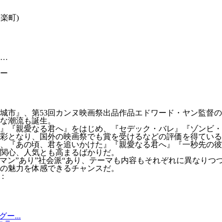
楽町)
…
ー
城市』、第53回カンヌ映画祭出品作品エドワード・ヤン監督の
たな潮流も誕生。
』『親愛なる君へ』をはじめ、『セデック・バレ』『ゾンビ・
彩となり、国外の映画祭でも賞を受けるなどの評価を得ている
、『あの頃、君を追いかけた』『親愛なる君へ』『一秒先の彼
関心、人気とも高まるばかりだ。
マン”あり”社会派“あり、テーマも内容もそれぞれに異なりつ
の魅力を体感できるチャンスだ。
：
...