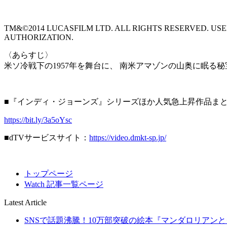
TM&©2014 LUCASFILM LTD. ALL RIGHTS RESERVED. US
AUTHORIZATION.
〈あらすじ〉
米ソ冷戦下の1957年を舞台に、 南米アマゾンの山奥に眠
■『インディ・ジョーンズ』シリーズほか人気急上昇作品ま
https://bit.ly/3a5oYsc
■dTVサービスサイト：
https://video.dmkt-sp.jp/
トップページ
Watch 記事一覧ページ
Latest Article
SNSで話題沸騰！10万部突破の絵本『マンダロリアンとグ