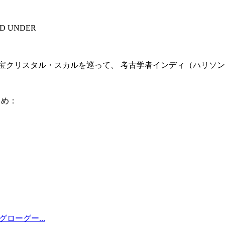
ED UNDER
る秘宝クリスタル・スカルを巡って、 考古学者インディ（ハリ
とめ：
ローグー...