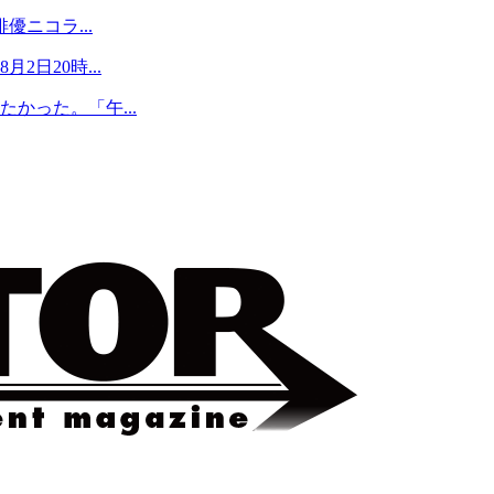
優ニコラ...
日20時...
かった。「午...