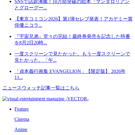
SNSで話題沸騰！10万部突破の絵本『マンダロリアン
とグローグー...
【東京コミコン2026】第1弾セレブ発表！アカデミー賞
俳優ニコラ...
『宇宙兄弟』堂々の完結！最終巻発売を記念した特番
を8月2日20時...
一度スクリーンで見たかった。もう一度スクリーンで
見たかった。「午...
「貞本義行画集 EVANGELION」【限定版】 2026年
11...
ニュースウォッチ記事一覧はこちら
Feature
Cinema
Anime