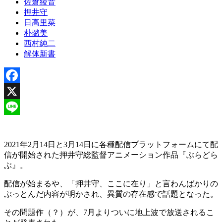
佐倉綾音
押井守
日高里菜
朴璐美
西村純二
解体新書
Facebook
X
Line
2021年2月14日と3月14日に各種配信プラットフォームにて配
信が開始された押井守総監督アニメーション作品『ぶらどら
ぶ』。
配信が始まるや、「押井守、ここに在り」と言わんばかりの
ぶっとんだ内容が明かされ、異質の存在感で話題となった。
その問題作（？）が、7月よりついに地上波で放送されるこ