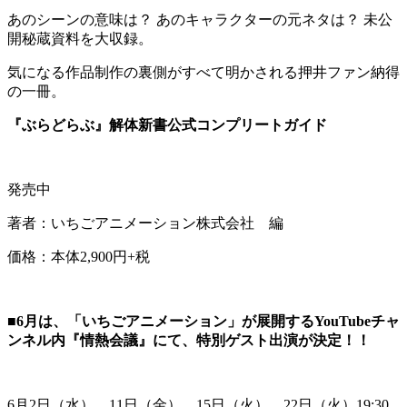
あのシーンの意味は？ あのキャラクターの元ネタは？ 未公
開秘蔵資料を大収録。
気になる作品制作の裏側がすべて明かされる押井ファン納得
の一冊。
『ぶらどらぶ』解体新書公式コンプリートガイド
発売中
著者：いちごアニメーション株式会社 編
価格：本体2,900円+税
■
6
月は、「いちごアニメーション」が展開する
YouTube
チャ
ンネル内『情熱会議』にて、特別ゲスト出演が決定！！
6月2日（水）、11日（金）、15日（火）、22日（火）19:30