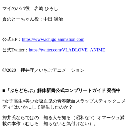
マイのパパ役：岩崎 ひろし
貢のとーちゃん役：中田 譲治
公式HP：
https://www.ichigo-animation.com
公式Twitter：
https://twitter.com/VLADLOVE_ANIME
Ⓒ2020 押井守／いちごアニメーション
■『ぶらどらぶ』解体新書公式コンプリートガイド
発売中
“女子高生×美少女吸血鬼の青春献血スラップスティックコメ
ディ”はいかにして誕生したのか？
押井氏ならではの、知る人ぞ知る（昭和な!?）オマージュ満
載の本作（むしろ、知らないと気付けない）。