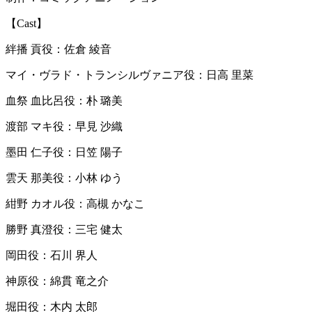
【Cast】
絆播 貢役：佐倉 綾音
マイ・ヴラド・トランシルヴァニア役：日高 里菜
血祭 血比呂役：朴 璐美
渡部 マキ役：早見 沙織
墨田 仁子役：日笠 陽子
雲天 那美役：小林 ゆう
紺野 カオル役：高槻 かなこ
勝野 真澄役：三宅 健太
岡田役：石川 界人
神原役：綿貫 竜之介
堀田役：木内 太郎