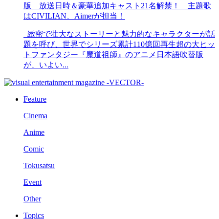
版 放送日時＆豪華追加キャスト21名解禁！ 主題歌
はCIVILIAN、Aimerが担当！
緻密で壮大なストーリーと魅力的なキャラクターが話
題を呼び、世界でシリーズ累計110億回再生超の大ヒッ
トファンタジー『魔道祖師』のアニメ日本語吹替版
が、いよい...
Feature
Cinema
Anime
Comic
Tokusatsu
Event
Other
Topics