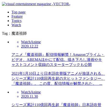
Top page
Feature
Topics
Watch
Tag：魔道祖師
Watch
Anime
2020.12.22
アニメ『魔道祖師』配信情報解禁！Amazonプライム・
ビデオ、ABEMAほかにて配信。描き下ろし漫画やキ
ャストコメント収録のスターターブックも公開
2021年1月10日より日本語吹替版アニメが放送される、
シリーズ累計110億回再生超の大ヒットファンタジー、
『魔道祖師』。 この度、配信情報が解禁された。 ...
Watch
Anime
2020.11.30
シリーズ累計110億回再生超『魔道祖師』日本語吹替