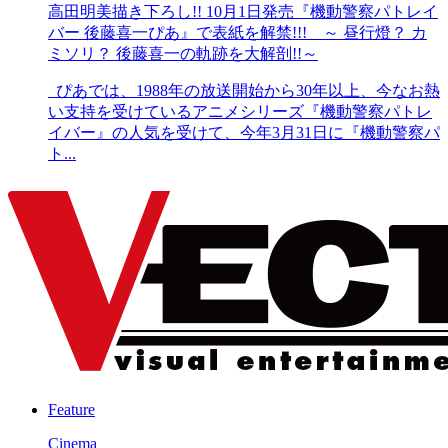
高田明美描き下ろし!! 10月1日発売『機動警察パトレイ
バー 後藤喜一ぴあ』で表紙を解禁!!! ～ 昼行燈？ カ
ミソリ？ 後藤喜一の軌跡を大解剖!!～
ぴあでは、1988年の放送開始から30年以上、今なお熱
い支持を受けているアニメシリーズ『機動警察パトレ
イバー』の人気を受けて、今年3月31日に『機動警察パ
ト...
Feature
Cinema