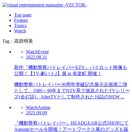
Top page
Feature
Topics
Watch
Tag：高田明美
Watch
Event
2022.08.31
新作『機動警察パトレイバーEZY』パイロット映像も
公開！【TV-劇パト2】展 in 有楽町 開催！
機動警察パトレイバー30周年突破記念展示企画第二弾
として、1989～90年までNTV系で放送されたTVシリー
ズ(全47話)、AfterTVとして制作された16話のNEW ...
Watch
Anime
2021.09.09
『機動警察パトレイバー』HEADGEAR公式SHOPにて
Autumnセールを開催！アートワークス展のグッズも販