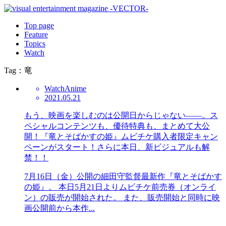
Top page
Feature
Topics
Watch
Tag：竜
Watch
Anime
2021.05.21
もう、映画を楽しむのは公開日からじゃない――。ス
ペシャルコンテンツも、優待特典も、まとめて大公
開！『竜とそばかすの姫』ムビチケ購入者限定キャン
ペーンがスタート！さらに本日、新ビジュアルも解
禁！！
7月16日（金）公開の細田守監督最新作『竜とそばかす
の姫』。 本日5月21日よりムビチケ前売券（オンライ
ン）の販売が開始された。 また、販売開始と同時に映
画公開前から本作...