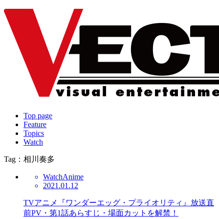
Top page
Feature
Topics
Watch
Tag：相川奏多
Watch
Anime
2021.01.12
TVアニメ『ワンダーエッグ・プライオリティ』放送直
前PV・第1話あらすじ・場面カットを解禁！