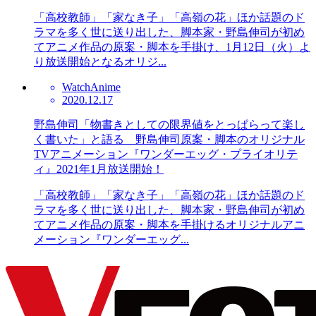
「高校教師」「家なき子」「高嶺の花」ほか話題のド
ラマを多く世に送り出した、脚本家・野島伸司が初め
てアニメ作品の原案・脚本を手掛け、1月12日（火）よ
り放送開始となるオリジ...
Watch
Anime
2020.12.17
野島伸司「物書きとしての限界値をとっぱらって楽し
く書いた」と語る 野島伸司原案・脚本のオリジナル
TVアニメーション『ワンダーエッグ・プライオリテ
ィ』2021年1月放送開始！
「高校教師」「家なき子」「高嶺の花」ほか話題のド
ラマを多く世に送り出した、脚本家・野島伸司が初め
てアニメ作品の原案・脚本を手掛けるオリジナルアニ
メーション『ワンダーエッグ...