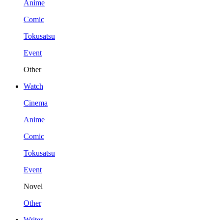
Anime
Comic
Tokusatsu
Event
Other
Watch
Cinema
Anime
Comic
Tokusatsu
Event
Novel
Other
Writer