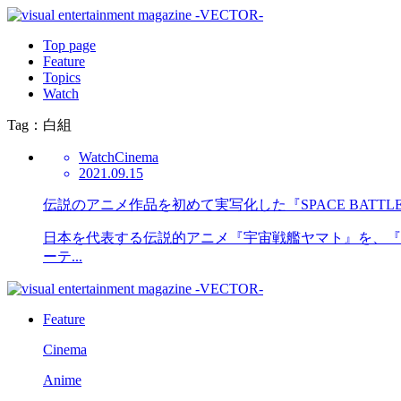
Top page
Feature
Topics
Watch
Tag：白組
Watch
Cinema
2021.09.15
伝説のアニメ作品を初めて実写化した『SPACE BATTL
日本を代表する伝説的アニメ『宇宙戦艦ヤマト』を、『
ーテ...
Feature
Cinema
Anime