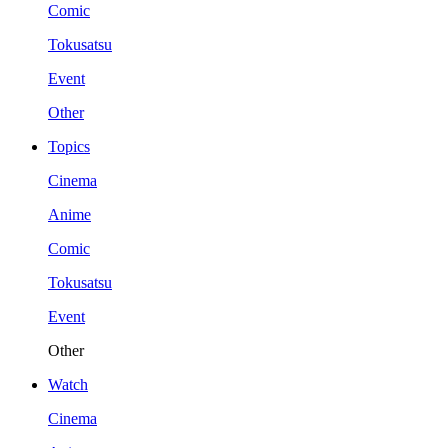
Comic
Tokusatsu
Event
Other
Topics
Cinema
Anime
Comic
Tokusatsu
Event
Other
Watch
Cinema