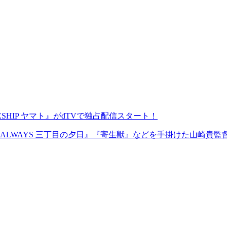
ESHIP ヤマト』がdTVで独占配信スタート！
ALWAYS 三丁目の夕日』『寄生獣』などを手掛けた山崎貴監