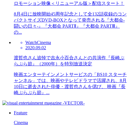
ロモーション映像＜リニューアル版＞配信スタート！
8月4日に放映開始45周年記念として全132話収録のコン
パクトサイズDVD-BOXとなって発売される『大都会-
闘いの日々-』『大都会 PARTⅡ』『大都会 PARTⅢ』
の...
Watch
Cinema
2020.09.02
渡哲也さん追悼で吉永小百合さんとの共演作『長崎ぶ
らぶら節』（2000年）を特別放送決定
映画エンターテインメントサービスの「BS10 スターチ
ャンネル」では、映画やテレビドラマで活躍され、8月
10日に逝去された俳優・渡哲也さんを偲び、 映画『長
崎ぶらぶら節』...
Feature
Cinema