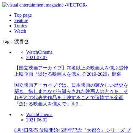
Top page
Feature
Topics
Watch
Tag：渡哲也
Watch
Cinema
2021.07.07
【国立映画アーカイブ】70名以上の映画人を偲ぶ追悼
上映企画『逝ける映画人を偲んで 2019-2020』開催
国立映画アーカイブでは、日本映画の輝かしい歴史を
築き、惜しまれながら逝去された映画人の方々を、そ
れぞれの代表的作品を上映することで追悼する企画
『逝ける映画人を偲んで』を2...
Watch
Cinema
2021.06.02
8月4日発売 放映開始45周年記念『大都会』シリーズ プ