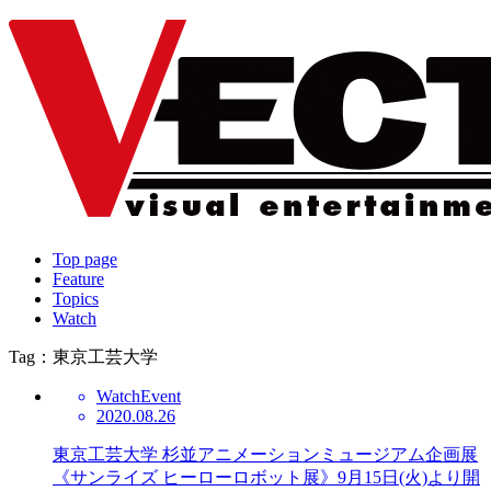
Top page
Feature
Topics
Watch
Tag：東京工芸大学
Watch
Event
2020.08.26
東京工芸大学 杉並アニメーションミュージアム企画展
《サンライズ ヒーローロボット展》9月15日(火)より開