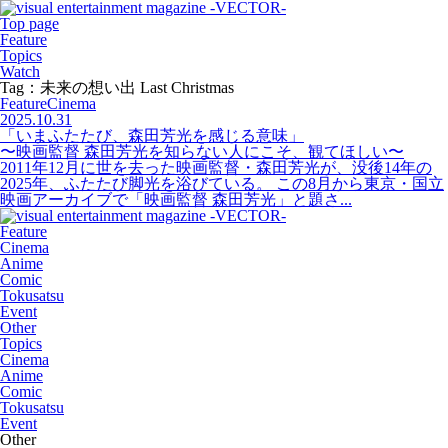
Top page
Feature
Topics
Watch
Tag：未来の想い出 Last Christmas
Feature
Cinema
2025.10.31
「いまふたたび、森田芳光を感じる意味」
〜映画監督 森田芳光を知らない人にこそ、観てほしい〜
2011年12月に世を去った映画監督・森田芳光が、没後14年の
2025年、ふたたび脚光を浴びている。 この8月から東京・国立
映画アーカイブで「映画監督 森田芳光」と題さ...
Feature
Cinema
Anime
Comic
Tokusatsu
Event
Other
Topics
Cinema
Anime
Comic
Tokusatsu
Event
Other