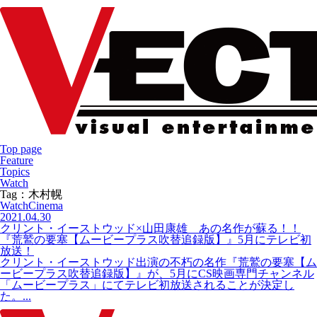
Top page
Feature
Topics
Watch
Tag：木村幌
Watch
Cinema
2021.04.30
クリント・イーストウッド×山田康雄 あの名作が蘇る！！
『荒鷲の要塞【ムービープラス吹替追録版】』5月にテレビ初
放送！
クリント・イーストウッド出演の不朽の名作『荒鷲の要塞【ム
ービープラス吹替追録版】』が、5月にCS映画専門チャンネル
「ムービープラス」にてテレビ初放送されることが決定し
た。...