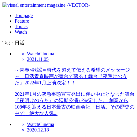
Top page
Feature
Topics
Watch
Tag：日活
Watch
Cinema
2021.11.05
～青春×歌謡＝時代を超えて伝える希望のメッセージ
～ 日活青春映画が舞台で蘇る！舞台『夜明けのう
た』2022年1月上演決定！！
2021年1月の緊急事態宣言発出に伴い中止となった舞台
『夜明けのうた』の延期公演が決定した。 創業から
108年を迎える日本最古の映画会社・日活。その歴史の
中で、絶大な人気...
Watch
Cinema
2020.12.18