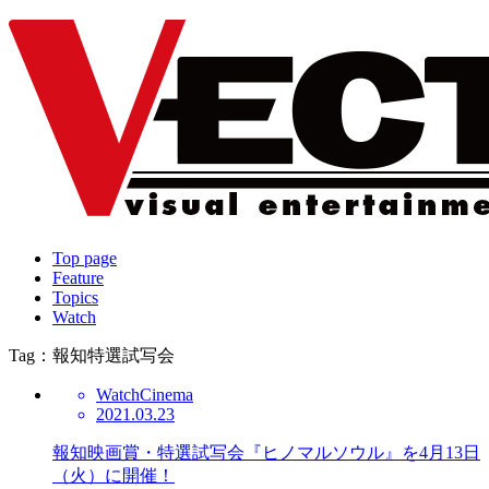
Top page
Feature
Topics
Watch
Tag：報知特選試写会
Watch
Cinema
2021.03.23
報知映画賞・特選試写会『ヒノマルソウル』を4月13日
（火）に開催！