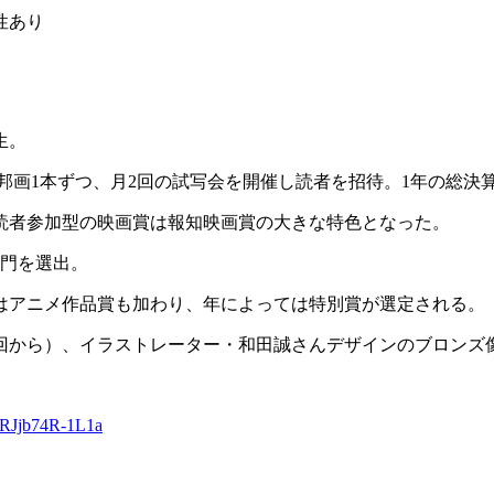
性あり
生。
邦画1本ずつ、月2回の試写会を開催し読者を招待。1年の総決
読者参加型の映画賞は報知映画賞の大きな特色となった。
部門を選出。
）からはアニメ作品賞も加わり、年によっては特別賞が選定される。
6回から）、イラストレーター・和田誠さんデザインのブロンズ
JRJjb74R-1L1a