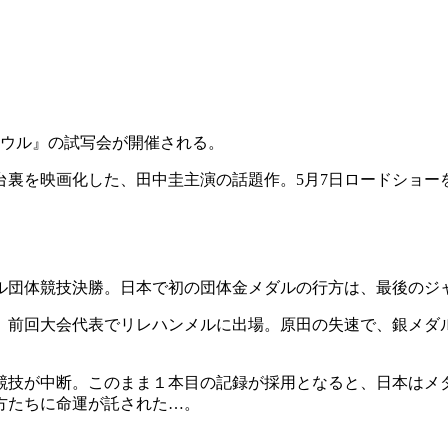
ソウル』の試写会が開催される。
舞台裏を映画化した、田中圭主演の話題作。5月7日ロードショ
ヒル団体競技決勝。日本で初の団体金メダルの行方は、最後のジ
、前回大会代表でリレハンメルに出場。原田の失速で、銀メダ
競技が中断。このまま１本目の記録が採用となると、日本はメダ
方たちに命運が託された…。