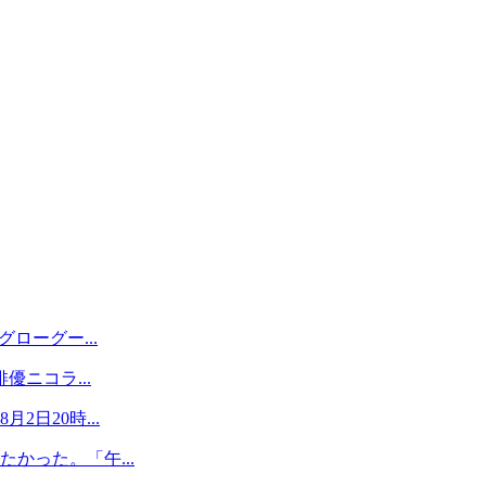
ローグー...
優ニコラ...
日20時...
かった。「午...