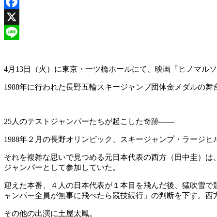
Facebook
X
Line
4月13日（火）に東京・一ツ橋ホールにて、映画『ヒノマル
1988年に行われた長野五輪スキージャンプ団体金メダルの
25人のテストジャンパーたちが起こした奇跡――
1988年２月の長野オリンピック、スキージャンプ・ラージ
それを複雑な思いで見つめる元日本代表の西方（田中圭）は
ジャンパーとして参加していた。
迎えた本番、４人の日本代表が１本目を飛んだ後、猛吹雪で
ャンパー全員が無事に飛べたら競技続行」の判断を下す。西
その他の出演に土屋太鳳。