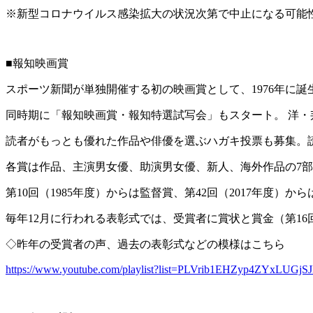
※新型コロナウイルス感染拡大の状況次第で中止になる可能
■報知映画賞
スポーツ新聞が単独開催する初の映画賞として、1976年に誕
同時期に「報知映画賞・報知特選試写会」もスタート。 洋・
読者がもっとも優れた作品や俳優を選ぶハガキ投票も募集。
各賞は作品、主演男女優、助演男女優、新人、海外作品の7
第10回（1985年度）からは監督賞、第42回（2017年度
毎年12月に行われる表彰式では、受賞者に賞状と賞金（第1
◇昨年の受賞者の声、過去の表彰式などの模様はこちら
https://www.youtube.com/playlist?list=PLVrib1EHZyp4ZYxLUGjS