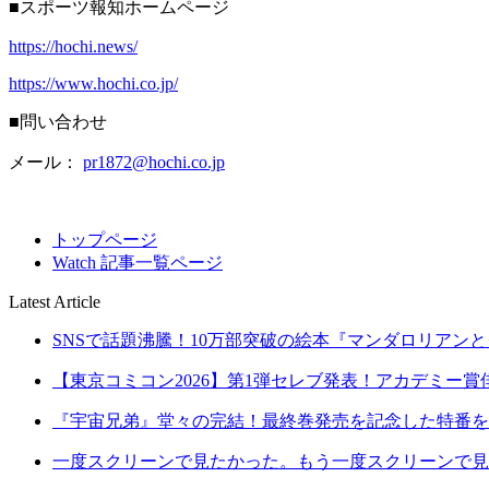
■スポーツ報知ホームページ
https://hochi.news/
https://www.hochi.co.jp/
■問い合わせ
メール：
pr1872@hochi.co.jp
トップページ
Watch 記事一覧ページ
Latest Article
SNSで話題沸騰！10万部突破の絵本『マンダロリアンとグ
【東京コミコン2026】第1弾セレブ発表！アカデミー賞俳
『宇宙兄弟』堂々の完結！最終巻発売を記念した特番を8月2
一度スクリーンで見たかった。もう一度スクリーンで見た