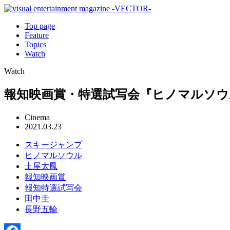
Top page
Feature
Topics
Watch
Watch
報知映画賞・特選試写会『ヒノマルソウ
Cinema
2021.03.23
スキージャンプ
ヒノマルソウル
土屋太鳳
報知映画賞
報知特選試写会
田中圭
長野五輪