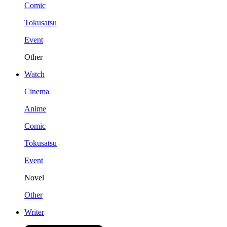
Comic
Tokusatsu
Event
Other
Watch
Cinema
Anime
Comic
Tokusatsu
Event
Novel
Other
Writer