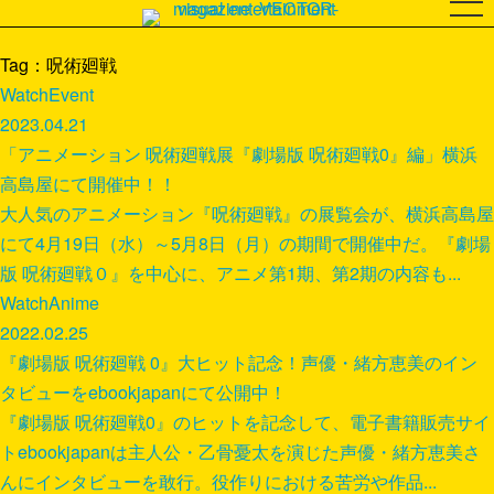
Tag：呪術廻戦
Watch
Event
2023.04.21
「アニメーション 呪術廻戦展『劇場版 呪術廻戦0』編」横浜
高島屋にて開催中！！
大人気のアニメーション『呪術廻戦』の展覧会が、横浜高島屋
にて4月19日（水）～5月8日（月）の期間で開催中だ。『劇場
版 呪術廻戦０』を中心に、アニメ第1期、第2期の内容も...
Watch
Anime
2022.02.25
『劇場版 呪術廻戦 0』大ヒット記念！声優・緒方恵美のイン
タビューをebookjapanにて公開中！
『劇場版 呪術廻戦0』のヒットを記念して、電子書籍販売サイ
トebookjapanは主人公・乙骨憂太を演じた声優・緒方恵美さ
んにインタビューを敢行。役作りにおける苦労や作品...