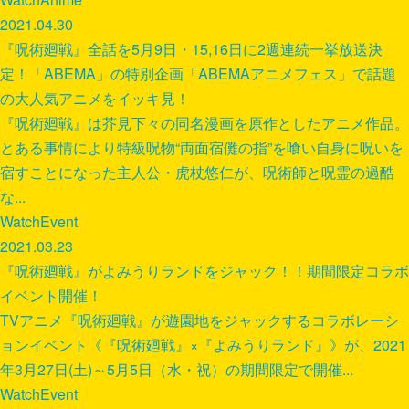
2021.04.30
『呪術廻戦』全話を5月9日・15,16日に2週連続一挙放送決
定！「ABEMA」の特別企画「ABEMAアニメフェス」で話題
の大人気アニメをイッキ見！
『呪術廻戦』は芥見下々の同名漫画を原作としたアニメ作品。
とある事情により特級呪物“両面宿儺の指”を喰い自身に呪いを
宿すことになった主人公・虎杖悠仁が、呪術師と呪霊の過酷
な...
Watch
Event
2021.03.23
『呪術廻戦』がよみうりランドをジャック！！期間限定コラボ
イベント開催！
TVアニメ『呪術廻戦』が遊園地をジャックするコラボレーシ
ョンイベント《『呪術廻戦』×『よみうりランド』》が、2021
年3月27日(土)～5月5日（水・祝）の期間限定で開催...
Watch
Event