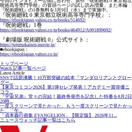
今回のインタビュー公開に合わせ、原作『呪術廻戦 0 東京都立
呪術高等専門学校』の冒頭ページの試し読み増量、また本編
『呪術廻戦』の1巻無料を3月9日（水）まで実施中。
『呪術廻戦 0 東京都立呪術高等専門学校』：
https://ebookjapan.yahoo.co.jp/books/514692/
『呪術廻戦』1巻
https://ebookjapan.yahoo.co.jp/books/464912/A001899692/
『劇場版 呪術廻戦 0』公式サイト：
https://jujutsukaisen-movie.jp/
■ebookjapan：
https://ebookjapan.yahoo.co.jp/
トップページ
Watch 記事一覧ページ
Latest Article
SNSで話題沸騰！10万部突破の絵本『マンダロリアンとグロー
グー...
【東京コミコン2026】第1弾セレブ発表！アカデミー賞俳優ニ
コラ...
『宇宙兄弟』堂々の完結！最終巻発売を記念した特番を8月2日
20時...
一度スクリーンで見たかった。もう一度スクリーンで見たかっ
た。「午...
「貞本義行画集 EVANGELION」【限定版】 2026年11...
ニュースウォッチ記事一覧はこちら