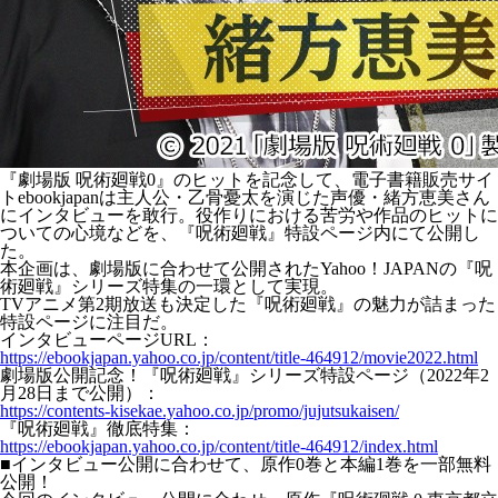
『劇場版 呪術廻戦0』のヒットを記念して、電子書籍販売サイ
トebookjapanは主人公・乙骨憂太を演じた声優・緒方恵美さん
にインタビューを敢行。役作りにおける苦労や作品のヒットに
ついての心境などを、『呪術廻戦』特設ページ内にて公開し
た。
本企画は、劇場版に合わせて公開されたYahoo！JAPANの『呪
術廻戦』シリーズ特集の一環として実現。
TVアニメ第2期放送も決定した『呪術廻戦』の魅力が詰まった
特設ページに注目だ。
インタビューページURL：
https://ebookjapan.yahoo.co.jp/content/title-464912/movie2022.html
劇場版公開記念！『呪術廻戦』シリーズ特設ページ（2022年2
月28日まで公開）：
https://contents-kisekae.yahoo.co.jp/promo/jujutsukaisen/
『呪術廻戦』徹底特集：
https://ebookjapan.yahoo.co.jp/content/title-464912/index.html
■インタビュー公開に合わせて、原作0巻と本編1巻を一部無料
公開！