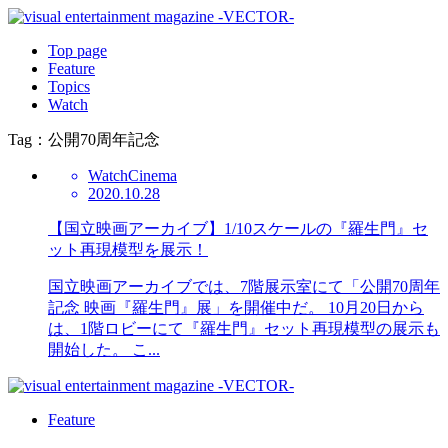
Top page
Feature
Topics
Watch
Tag：公開70周年記念
Watch
Cinema
2020.10.28
【国立映画アーカイブ】1/10スケールの『羅生門』セ
ット再現模型を展示！
国立映画アーカイブでは、7階展示室にて「公開70周年
記念 映画『羅生門』展」を開催中だ。 10月20日から
は、1階ロビーにて『羅生門』セット再現模型の展示も
開始した。 こ...
Feature