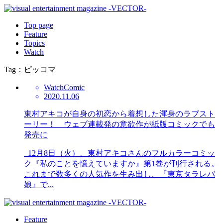
Top page
Feature
Topics
Watch
Tag：ピッコマ
Watch
Comic
2020.11.06
東村アキコが自身の初恋から着想した渾身のラブスト
ーリー！ ウェブ連載発の意欲作が紙版コミックでも
発売に
12月8日（火）、東村アキコさんのフルカラーコミッ
ク『私のことを憶えていますか』第1巻が刊行される。
これまで数多くの人気作を生み出し、『東京タラレバ
娘』で...
Feature