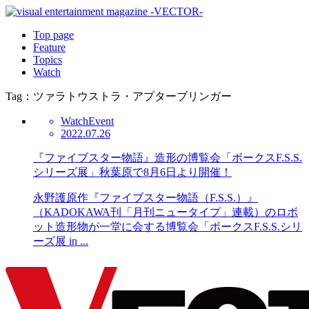
Top page
Feature
Topics
Watch
Tag：ツァラトウストラ・アプターブリンガー
Watch
Event
2022.07.26
『ファイブスター物語』造形の博覧会「ボークスF.S.S.
シリーズ展」秋葉原で8月6日より開催！
永野護原作『ファイブスター物語（F.S.S.）』
（KADOKAWA刊「月刊ニュータイプ」連載）のロボ
ット造形物が一堂に会する博覧会「ボークスF.S.S.シリ
ーズ展 in ...