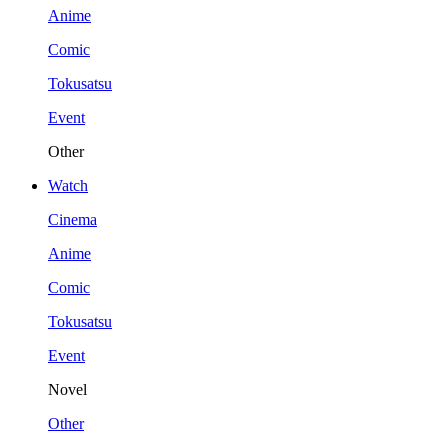
Anime
Comic
Tokusatsu
Event
Other
Watch
Cinema
Anime
Comic
Tokusatsu
Event
Novel
Other