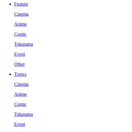
Feature
Cinema
Anime
Comic
Tokusatsu
Event
Other
Topics
Cinema
Anime
Comic
Tokusatsu
Event