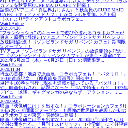
8月10日よりTVアニメ『異世界おじさん』テイクアウトコラボ
カフェを秋葉原CURE MAID CAFE’で開催！
話題のTVアニメ『異世界おじさん』と秋葉原のCURE MAID
CAFE’（キュアメイドカフェ）がコラボを実施。8月10日
（水）より“テイクアウトコラボカフェ...
Watch
Anime
2021.04.26
“フランシュシュ” のキュートで遊び心溢れるコラボカフェが
東京・原宿に登場♪ TVアニメ『ゾンビランドサガ リベンジ』
放送開始記念！《ゾンビランドサガ リベンジ カフェ》期間限
定オープン！！
TVアニメ『ゾンビランドサガ リベンジ』の放送開始を記念し
て《ゾンビランドサガ リベンジ カフェ》が東京・原宿にて、
2021年5月20日（木）～6月27日（日）の期間限定...
Watch
Event
2020.11.04
埼玉の首都！池袋で原画展、コラボカフェも！『パタリロ！』
100巻達成記念 《魔夜峰央原画展》開催中！！
単行本100巻を刊行し現在も連載が続いている『パタリロ！』
や、映画化もされ、話題になった『翔んで埼玉』など、1973年
デビュー以降、ギャグマンガのみならず、アクション、ミ...
Watch
Event
2020.09.07
映画『映像研には手を出すな！』コラボレーションカフェ 9月
10日(木)～期間限定オープン！！最強の世界観を表現した初の
コラボカフェが東京・表参道に登場！
映画『映像研には手を出すな！』が、2020年9月25日(金)より
全国公開される。「月刊！スピリッツ」（小学館）にて好評連