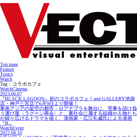
Top page
Feature
Topics
Watch
Tag：コラボカフェ
Watch
Cinema
2023.06.07
『BLACK LAGOON』初のコラボカフェ！and GALLERY池袋
店・神戸三宮店で6月9日より開催！
東南アジアの架空の都市・ロアナプラを舞台に、荒事を請け負
う運び屋〈ラグーン商会〉と、裏社会に属する組織や人物たち
が繰り広げるドラマを描く、漫画家・広江礼威氏による漫画
『B...
Watch
Event
2022.08.10