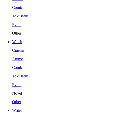
Comic
Tokusatsu
Event
Other
Watch
Cinema
Anime
Comic
Tokusatsu
Event
Novel
Other
Writer