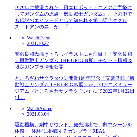
1979年に放送された、日本ロボットアニメの金字塔に
してガンダムの原点『機動戦士ガンダム』。その中で
も伝説のエピソードとして知られる第15話「ククル
ス・ドアンの島」が、『...
Watch
Event
2021.10.27
安彦良和氏描き下ろしイラストにも注目！『安彦良和
／機動戦士ガンダム THE ORIGIN展』チケット情報＆
限定ガンプラ情報公開！
ところざわサクラタウン開業1周年記念『安彦良和／機
動戦士ガンダム THE ORIGIN展』が、EJアニメミュー
ジアム（ところざわサクラタウン）にて2022年1月22日
(土...
Watch
Anime
2021.03.04
駆動機構、劇中サウンド、発光演出で、劇中シーンを
体感！“体験”に挑戦するガンプラ『REAL