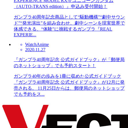
EXPERIENCE MODEL RX-0 ユニコーンガンダム
（AUTO-TRANS edition）』申込み受付開始！
ガンプラ40周年記念商品として“駆動機構”“劇中サウン
ド”“発光演出”を組み合わせ、劇中シーンを現実世界で
体感できる、“体験”に挑戦するガンプラ『REAL
EXPERIE...
Watch
Anime
2020.11.27
『ガンプラ40周年記念 公式ガイドブック』が「郵便局
のネットショップ」でも予約スタート！
ガンプラ40年の歩みを1冊に収めた公式ガイドブック
『ガンプラ40周年記念 公式ガイドブック』が12月に発
売される。 11月25日からは、郵便局のネットショップ
でも予約をス...