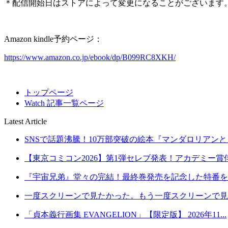
＊配信開始日はストアによって変更になることがございます
Amazon kindle予約ページ：
https://www.amazon.co.jp/ebook/dp/B099RC8XKH/
トップページ
Watch 記事一覧ページ
Latest Article
SNSで話題沸騰！10万部突破の絵本『マンダロリアンとグ
【東京コミコン2026】第1弾セレブ発表！アカデミー賞俳
『宇宙兄弟』堂々の完結！最終巻発売を記念した特番を8月2
一度スクリーンで見たかった。もう一度スクリーンで見た
「貞本義行画集 EVANGELION」【限定版】 2026年11...