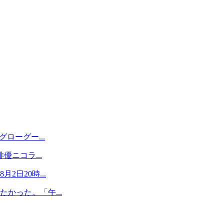
。
ローグー...
優ニコラ...
日20時...
かった。「午...