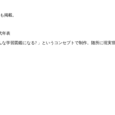
図も掲載。
代年表
んな学習図鑑になる? 」というコンセプトで制作。随所に現実