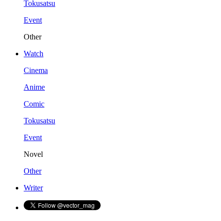
Tokusatsu
Event
Other
Watch
Cinema
Anime
Comic
Tokusatsu
Event
Novel
Other
Writer