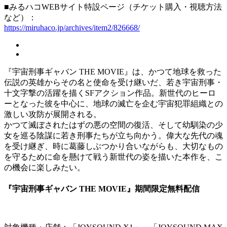
■みるハコWEBサイト特設ページ（チケット購入・視聴方法
など）：
https://miruhaco.jp/archives/item2/826668/
『宇宙刑事ギャバン THE MOVIE』は、かつて地球を救った
伝説の英雄からその名と使命を受け継いだ、若き宇宙刑事・
十文字撃の活躍を描くSFアクション作品。新世代のヒーロ
ーとなった彼を中心に、地球の滅亡を企む宇宙犯罪組織との
激しい攻防が展開される。
かつて滅ぼされたはずの悪の空間の復活、そして幼馴染の少
女を巡る陰謀に若き刑事たちが立ち向かう。偉大な先代の魂
を受け継ぎ、時に葛藤しぶつかり合いながらも、大切なもの
を守るために命を懸けて戦う新世代の姿を描いた本作を、こ
の機会に楽しみたい。
『宇宙刑事ギャバン THE MOVIE』期間限定無料配信