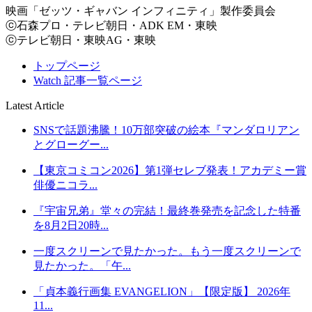
映画「ゼッツ・ギャバン インフィニティ」製作委員会
ⓒ石森プロ・テレビ朝日・ADK EM・東映
ⓒテレビ朝日・東映AG・東映
トップページ
Watch 記事一覧ページ
Latest Article
SNSで話題沸騰！10万部突破の絵本『マンダロリアン
とグローグー...
【東京コミコン2026】第1弾セレブ発表！アカデミー賞
俳優ニコラ...
『宇宙兄弟』堂々の完結！最終巻発売を記念した特番
を8月2日20時...
一度スクリーンで見たかった。もう一度スクリーンで
見たかった。「午...
「貞本義行画集 EVANGELION」【限定版】 2026年
11...