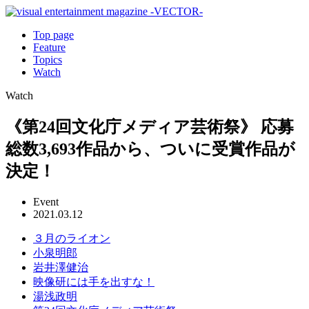
Top page
Feature
Topics
Watch
Watch
《第24回文化庁メディア芸術祭》 応募
総数3,693作品から、ついに受賞作品が
決定！
Event
2021.03.12
３月のライオン
小泉明郎
岩井澤健治
映像研には手を出すな！
湯浅政明