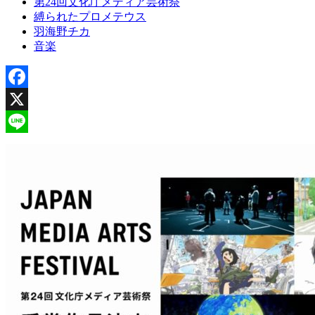
第24回文化庁メディア芸術祭
縛られたプロメテウス
羽海野チカ
⾳楽
Facebook
X
Line