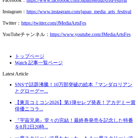
Facebook：
https://www.facebook.com/JapanMediaArtsFestival
Instagram：
https://www.instagram.com/japan_media_arts_festival
Twitter：
https://twitter.com/JMediaArtsFes
YouTubeチャンネル：
https://www.youtube.com/JMediaArtsFes
トップページ
Watch 記事一覧ページ
Latest Article
SNSで話題沸騰！10万部突破の絵本『マンダロリアン
とグローグー...
【東京コミコン2026】第1弾セレブ発表！アカデミー賞
俳優ニコラ...
『宇宙兄弟』堂々の完結！最終巻発売を記念した特番
を8月2日20時...