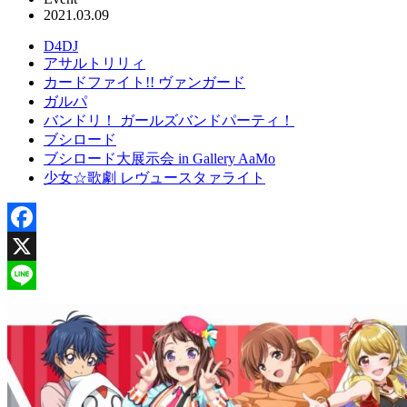
2021.03.09
D4DJ
アサルトリリィ
カードファイト!! ヴァンガード
ガルパ
バンドリ！ ガールズバンドパーティ！
ブシロード
ブシロード大展示会 in Gallery AaMo
少女☆歌劇 レヴュースタァライト
Facebook
X
Line