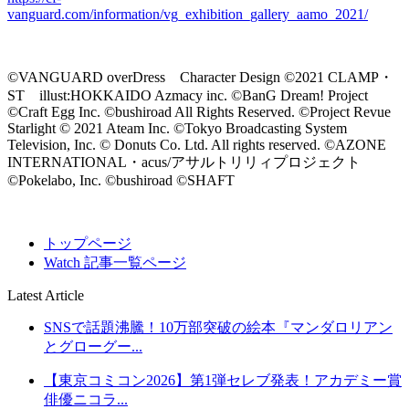
vanguard.com/information/vg_exhibition_gallery_aamo_2021/
©VANGUARD overDress Character Design ©2021 CLAMP・
ST illust:HOKKAIDO Azmacy inc. ©BanG Dream! Project
©Craft Egg Inc. ©bushiroad All Rights Reserved. ©Project Revue
Starlight © 2021 Ateam Inc. ©Tokyo Broadcasting System
Television, Inc. © Donuts Co. Ltd. All rights reserved. ©AZONE
INTERNATIONAL・acus/アサルトリリィプロジェクト
©Pokelabo, Inc. ©bushiroad ©SHAFT
トップページ
Watch 記事一覧ページ
Latest Article
SNSで話題沸騰！10万部突破の絵本『マンダロリアン
とグローグー...
【東京コミコン2026】第1弾セレブ発表！アカデミー賞
俳優ニコラ...