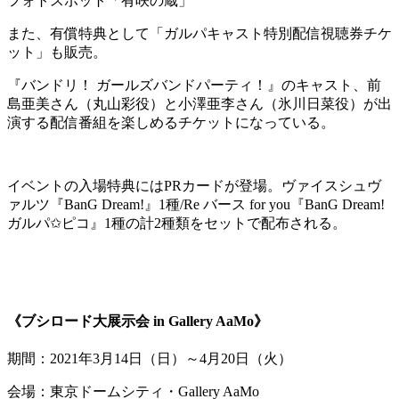
フォトスポット「有咲の蔵」
また、有償特典として「ガルパキャスト特別配信視聴券チケ
ット」も販売。
『バンドリ！ ガールズバンドパーティ！』のキャスト、前
島亜美さん（丸山彩役）と小澤亜李さん（氷川日菜役）が出
演する配信番組を楽しめるチケットになっている。
イベントの入場特典にはPRカードが登場。ヴァイスシュヴ
ァルツ『BanG Dream!』1種/Re バース for you『BanG Dream!
ガルパ✩ピコ』1種の計2種類をセットで配布される。
《ブシロード大展示会 in Gallery AaMo
》
期間：2021年3月14日（日）～4月20日（火）
会場：東京ドームシティ・Gallery AaMo