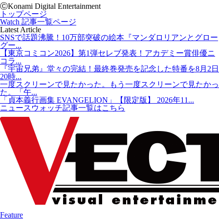
ⒸKonami Digital Entertainment
トップページ
Watch 記事一覧ページ
Latest Article
SNSで話題沸騰！10万部突破の絵本『マンダロリアンとグロー
グー...
【東京コミコン2026】第1弾セレブ発表！アカデミー賞俳優ニ
コラ...
『宇宙兄弟』堂々の完結！最終巻発売を記念した特番を8月2日
20時...
一度スクリーンで見たかった。もう一度スクリーンで見たかっ
た。「午...
「貞本義行画集 EVANGELION」【限定版】 2026年11...
ニュースウォッチ記事一覧はこちら
Feature