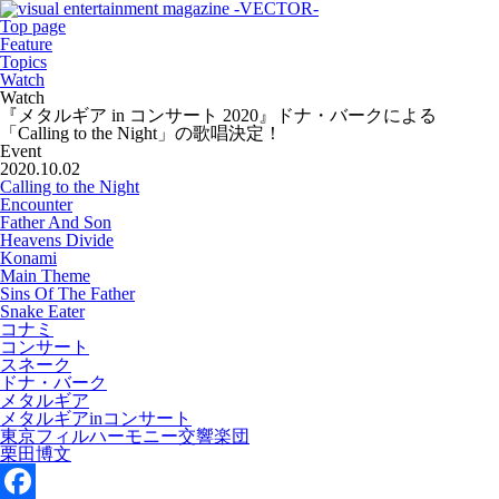
Top page
Feature
Topics
Watch
Watch
『メタルギア in コンサート 2020』ドナ・バークによる
「Calling to the Night」の歌唱決定！
Event
2020.10.02
Calling to the Night
Encounter
Father And Son
Heavens Divide
Konami
Main Theme
Sins Of The Father
Snake Eater
コナミ
コンサート
スネーク
ドナ・バーク
メタルギア
メタルギアinコンサート
東京フィルハーモニー交響楽団
栗田博文