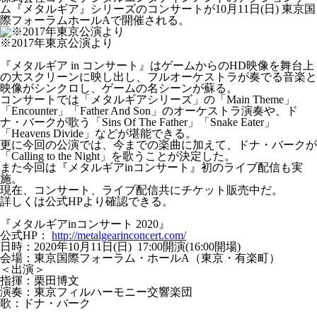
ム『メタルギア』シリーズのコンサートが10月11日(日) 東京国
際フォーラムホールAで開催される。
※2017年東京公演より
『メタルギア in コンサート』はゲームからのHD映像を舞台上
の大スクリーンに映し出し、フルオーケストラが奏でる音楽と
映像がシンクロし、ゲームの名シーンが蘇る。
コンサートでは「メタルギアシリーズ」の「Main Theme」
「Encounter」「Father And Son」のオーケストラ演奏や、ド
ナ・バークが歌う「Sins Of The Father」「Snake Eater」
「Heavens Divide」などが堪能できる。
更に今回の公演では、今までの楽曲に加えて、ドナ・バークが
「Calling to the Night」を歌うことが決定した。
また今回は『メタルギアinコンサート』初のライブ配信も実
施。
現在、コンサート、ライブ配信共にチケット販売中だ。
詳しくは公式HPより確認できる。
『メタルギアinコンサート 2020』
公式HP：
http://metalgearinconcert.com/
日時：2020年10月11日(日) 17:00開演(16:00開場)
会場：東京国際フォーラム・ホールA（東京・有楽町）
＜出演＞
指揮：栗田博文
演奏：東京フィルハーモニー交響楽団
歌：ドナ・バーク