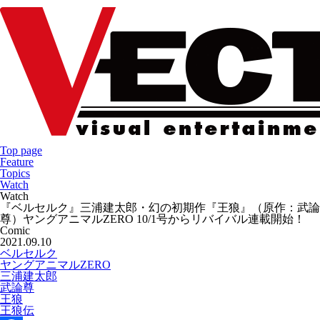
Top page
Feature
Topics
Watch
Watch
『ベルセルク』三浦建太郎・幻の初期作『王狼』（原作：武論
尊）ヤングアニマルZERO 10/1号からリバイバル連載開始！
Comic
2021.09.10
ベルセルク
ヤングアニマルZERO
三浦建太郎
武論尊
王狼
王狼伝