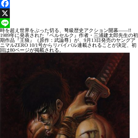
Facebook
X
時を超え世界をぶった切る、弩級歴史アクション開幕――!!
Line
1989年に発表された『ベルセルク』作者・三浦建太郎先生の初
期作品『王狼』（原作：武論尊）が、9月13日発売のヤングア
ニマルZERO 10/1号からリバイバル連載されることが決定、初
回は80ページが掲載される。