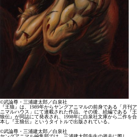
©武論尊・三浦建太郎／白泉社
『王狼』は、1989年からヤングアニマルの前身である「月刊ア
ニマルハウス」にて連載された作品。その後、続編である『王
狼伝』が同誌にて発表され、1998年に白泉社文庫から二作を合
本し『王狼伝』というタイトルで出版されている。
©武論尊・三浦建太郎／白泉社
ヤングアニマル編集部では、三浦建太郎先生の逝去に際し、