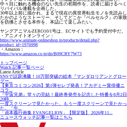
中々目に触れる機会のない先生の初期作を、読者に届けるべく
リバイバル連載を企画した。
30年以上前に描かれ、まるで現在の異世界転生モノを先読みし
たかのようなストーリー、そしてどこか『ベルセルク』の筆致
を彷彿とさせる本作を、本誌にて楽しみたい。
ヤングアニマルZERO10/1号は、ECサイトでも予約受付中だ。
・アニメイトオンライン：
https://www.animate-onlineshop.jp/products/detail.php?
product_id=1976998
・Amazon：
https://www.amazon.co.jp/dp/B09CRY7W73
トップページ
Watch 記事一覧ページ
Latest Article
SNSで話題沸騰！10万部突破の絵本『マンダロリアンとグロー
グー...
【東京コミコン2026】第1弾セレブ発表！アカデミー賞俳優ニ
コラ...
『宇宙兄弟』堂々の完結！最終巻発売を記念した特番を8月2日
20時...
一度スクリーンで見たかった。もう一度スクリーンで見たかっ
た。「午...
「貞本義行画集 EVANGELION」【限定版】 2026年11...
ニュースウォッチ記事一覧はこちら