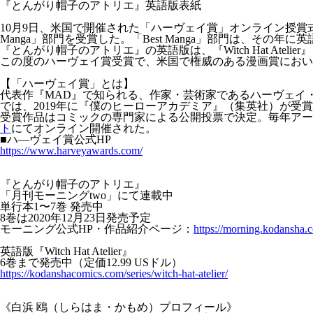
『とんがり帽子のアトリエ』英語版表紙
10月9日、米国で開催された「ハーヴェイ賞」オンライン授賞
Manga」部門を受賞した。「Best Manga」部門は、そ
『とんがり帽子のアトリエ』の英語版は、『Witch Hat Ateli
この度のハーヴェイ賞受賞で、米国で権威のある漫画賞におい
【「ハーヴェイ賞」とは】
代表作『MAD』で知られる、作家・芸術家であるハーヴェイ・カー
では、2019年に『僕のヒーローアカデミア』（集英社）が受
受賞作品はコミックの専門家による公開投票で決定。毎年アー
ト
にてオンライン開催された。
■ハ―ヴェイ賞公式HP
https://www.harveyawards.com/
『とんがり帽子のアトリエ』
「月刊モーニングtwo」にて連載中
単行本1〜7巻 発売中
8巻は2020年12月23日発売予定
モーニング公式HP・作品紹介ページ：
https://morning.kodansha.c
英語版『Witch Hat Atelier』
6巻まで発売中（定価12.99 USドル）
https://kodanshacomics.com/series/witch-hat-atelier/
《白浜 鴎（しらはま・かもめ）プロフィール》