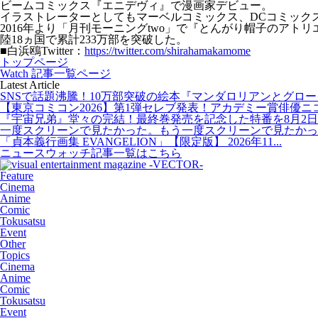
ビームコミックス『エニデヴィ』で漫画家デビュー。
イラストレーターとしてもマーベルコミックス、DCコミック
2016年より「月刊モーニングtwo」で『とんがり帽子のアトリエ
陸18ヵ国で累計233万部を突破した。
■白浜鴎Twitter：
https://twitter.com/shirahamakamome
トップページ
Watch 記事一覧ページ
Latest Article
SNSで話題沸騰！10万部突破の絵本『マンダロリアンとグローグー
【東京コミコン2026】第1弾セレブ発表！アカデミー賞俳優ニコラ
『宇宙兄弟』堂々の完結！最終巻発売を記念した特番を8月2日20
一度スクリーンで見たかった。もう一度スクリーンで見たかった
「貞本義行画集 EVANGELION」【限定版】 2026年11...
ニュースウォッチ記事一覧はこちら
Feature
Cinema
Anime
Comic
Tokusatsu
Event
Other
Topics
Cinema
Anime
Comic
Tokusatsu
Event