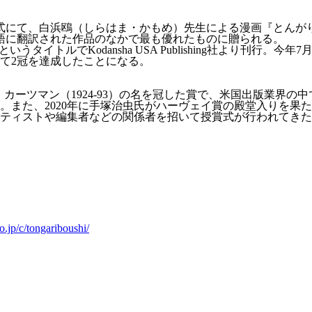
式にて、白浜鴎（しらはま・かもめ）先生による漫画『とんがり帽
の年に英語に翻訳された作品のなかで最も優れたものに贈られる。
er』というタイトルでKodansha USA Publishing社よ
て2冠を達成したことになる。
ツマン（1924-93）の名を冠した賞で、米国出版業界の中でも
賞。また、2020年に手塚治虫氏がハーヴェイ賞の殿堂入りを果
ティストや編集者などの関係者を招いて授賞式が行われてきた
o.jp/c/tongariboushi/