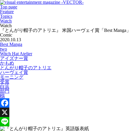
Top page
Feature
Topics
Watch
Watch
『とんがり帽子のアトリエ』 米国ハーヴェイ賞「Best Mang
Comic
2020.10.13
Best Manga
two
Witch Hat Atelier
アイズナー賞
かもめ
とんがり帽子のアトリエ
ハーヴェイ賞
モーニング
受賞
白浜
部門
鴎
Facebook
X
Line