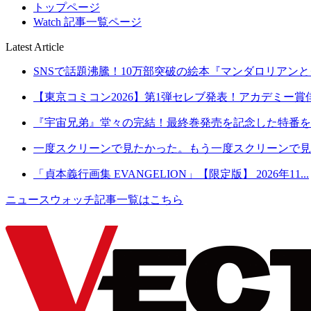
トップページ
Watch 記事一覧ページ
Latest Article
SNSで話題沸騰！10万部突破の絵本『マンダロリアンとグ
【東京コミコン2026】第1弾セレブ発表！アカデミー賞俳
『宇宙兄弟』堂々の完結！最終巻発売を記念した特番を8月2
一度スクリーンで見たかった。もう一度スクリーンで見た
「貞本義行画集 EVANGELION」【限定版】 2026年11...
ニュースウォッチ記事一覧はこちら