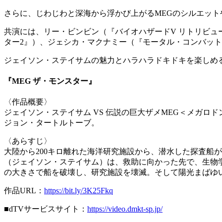
さらに、じわじわと深海から浮かび上がるMEGのシルエッ
共演には、リー・ビンビン（『バイオハザードV リトリビ
ター2』）、ジェシカ・マクナミー（『モータル・コンバッ
ジェイソン・ステイサムの魅力とハラハラドキドキを楽しめる
『MEG ザ・モンスター』
〈作品概要〉
ジェイソン・ステイサム VS 伝説の巨大ザメMEG＜メガ
ジョン・タートルトーブ。
〈あらすじ〉
大陸から200キロ離れた海洋研究施設から、潜水した探査船
（ジェイソン・ステイサム）は、救助に向かった先で、生物学
の大きさで船を破壊し、研究施設を壊滅。そして陽光まばゆ
作品URL：
https://bit.ly/3K25Fkq
■dTVサービスサイト：
https://video.dmkt-sp.jp/