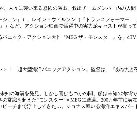
トや、人々に襲い来る恐怖の演出、救出チームメンバー内の人間
ューション』）、レイン・ウィルソン（『トランスフォーマー 
ト』）など、アクション映画で活躍中の実力派キャストが揃っ
パニック・アクション大作『MEG ザ・モンスター』を、dT
ロドン＞！ 超大型海洋パニックアクション。監督は、『あなた
が未知の海溝を発見。しかし喜びもつかの間、船は未知の海域
の常識を超えた“モンスター”＝MEGに遭遇。200万年前に実
いビーチまで浮上してきた…。ジョナス率いる海洋エキスパー