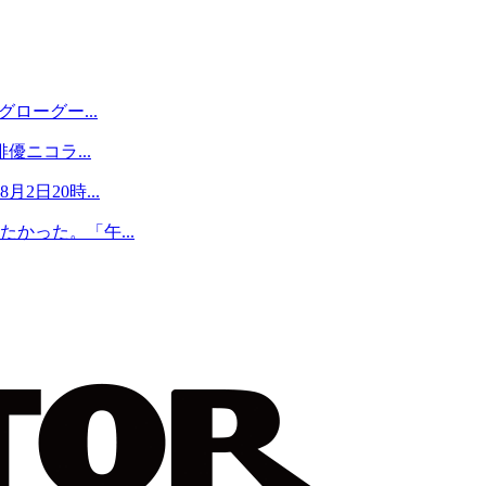
ローグー...
優ニコラ...
日20時...
かった。「午...