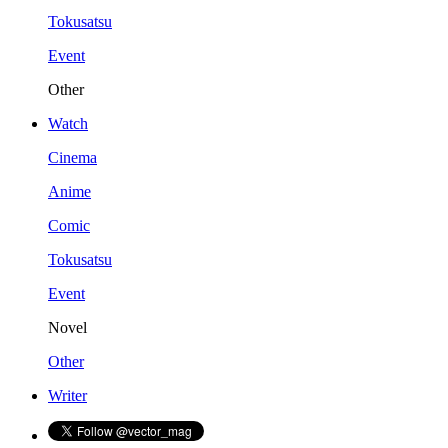
Tokusatsu
Event
Other
Watch
Cinema
Anime
Comic
Tokusatsu
Event
Novel
Other
Writer