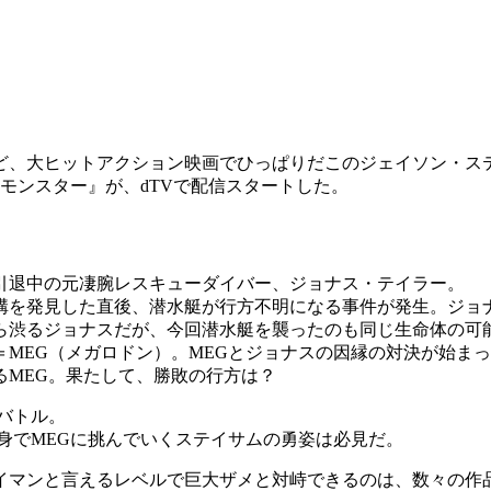
ど、大ヒットアクション映画でひっぱりだこのジェイソン・ス
モンスター』が、dTVで配信スタートした。
引退中の元凄腕レスキューダイバー、ジョナス・テイラー。
溝を発見した直後、潜水艇が行方不明になる事件が発生。ジョ
ら渋るジョナスだが、今回潜水艇を襲ったのも同じ生命体の可
MEG（メガロドン）。MEGとジョナスの因縁の対決が始ま
るMEG。果たして、勝敗の行方は？
バトル。
身でMEGに挑んでいくステイサムの勇姿は必見だ。
イマンと言えるレベルで巨大ザメと対峙できるのは、数々の作