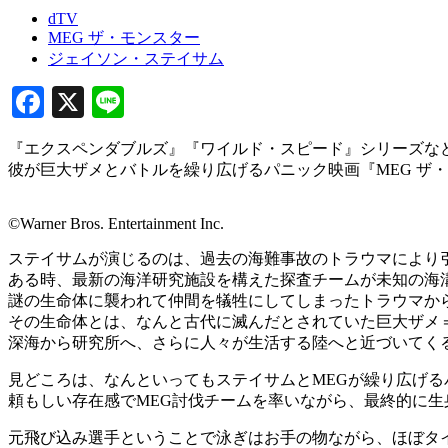
dTV
MEG ザ・モンスター
ジェイソン・ステイサム
Facebook
X
Line
『エクスペンダブルズ』『ワイルド・スピード』シリーズな
彼が巨大ザメとバトルを繰り広げるパニック映画『MEG ザ・
©Warner Bros. Entertainment Inc.
ステイサムが演じるのは、過去の海難事故のトラウマにより
ある時、最新の海洋研究施設を構えた探査チームが未知の海
謎の生命体に襲われて仲間を犠牲にしてしまったトラウマか
その生命体とは、なんと古代に滅んだとされていた巨大ザメ＝
深海から研究所へ、さらに人々が生活する陸へと近づいてく
見どころは、なんといってもステイサムとMEGが繰り広げる
頼もしい存在感でMEG討伐チームを率いながら、最終的に生
元飛び込み選手ということで泳ぎはお手の物ながら、ほぼタ