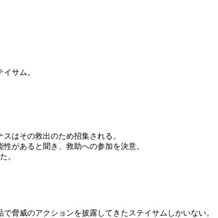
テイサム。
ナスはその救出のため招集される。
能性があると聞き、救助への参加を決意。
った。
品で脅威のアクションを披露してきたステイサムしかいない。