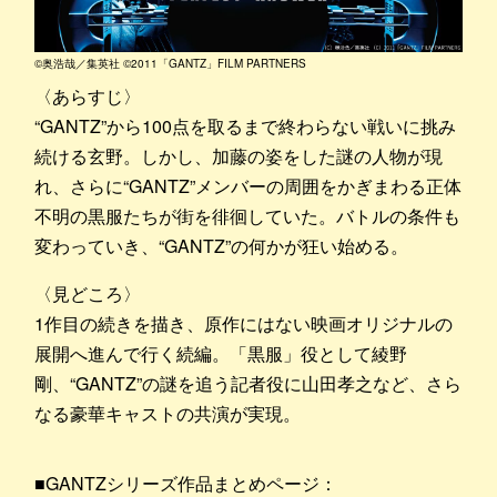
©奥浩哉／集英社 ©2011「GANTZ」FILM PARTNERS
〈あらすじ〉
“GANTZ”から100点を取るまで終わらない戦いに挑み
続ける玄野。しかし、加藤の姿をした謎の人物が現
れ、さらに“GANTZ”メンバーの周囲をかぎまわる正体
不明の黒服たちが街を徘徊していた。バトルの条件も
変わっていき、“GANTZ”の何かが狂い始める。
〈見どころ〉
1作目の続きを描き、原作にはない映画オリジナルの
展開へ進んで行く続編。「黒服」役として綾野
剛、“GANTZ”の謎を追う記者役に山田孝之など、さら
なる豪華キャストの共演が実現。
■GANTZシリーズ作品まとめページ：