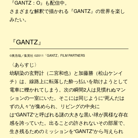
『GANTZ：O』も配信中。
さまざまな解釈で描かれる『GANTZ』の世界を楽し
みたい。
『GANTZ』
©奥浩哉／集英社 ©2011「GANTZ」FILM PARTNERS
〈あらすじ〉
幼馴染の玄野計（二宮和也）と加藤勝（松山ケンイ
チ）は、線路上に転落した酔っ払いを助けようとして
電車に轢かれてしまう。次の瞬間2人は見慣れぬマン
ションの一室にいた。そこには同じように“死んだは
ずの人々”が集められ、リビングの中央に
は“GANTZ“と呼ばれる謎の大きな黒い球が異様な存在
感を誇っていた。出ることの許されないその部屋で、
生き残るためのミッションを“GANTZ”から与えられ