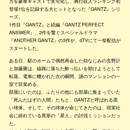
ガを豪華キャストで実写化し、興行収入ランキング初
登場1位を記録する大ヒットとなった『GANTZ』シリ
ーズ。
1作目『GANTZ』と続編『GANTZ PERFECT
ANSWER』、2作を繋ぐスペシャルドラマ
『ANOTHER GANTZ』の3作が、dTVにて一挙配信が
スタートした。
ある日、駅のホームで偶然再会した幼なじみの玄野計
と加藤勝は、線路に落ちた酔っ払いを助けようとして
転落。電車に轢かれた次の瞬間、謎のマンションの一
室で目覚める。
部屋にいたのは、ふたりの他にも部屋に集まっていた
「死んだはずの人間」たちと、GANTZと呼ばれる黒
い球体。そして、その球体が命じてきたのは、現実社
会に紛れている異形の「星人」の討伐ミッションだっ
た。