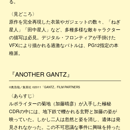
る。
〈見どころ〉
原作を完全再現した衣装やガジェットの数々、「ねぎ
星人」「田中星人」など、多種多様な敵キャラクター
の描写は必見。デジタル・フロンティアが手掛けた
VFXにより描かれる過激なバトルは、PG12指定の本
格派。
『ANOTHER GANTZ』
©奥浩哉／集英社 ©2011「GANTZ」FILM PARTNERS
〈あらすじ〉
ルポライターの菊地（加藤晴彦）が入手した極秘
CDRの中には、地下鉄で轢かれる玄野と加藤の姿が
映っていた。しかし二人は忽然と姿を消し、遺体は発
見されなかった。この不可思議な事件に興味を持った