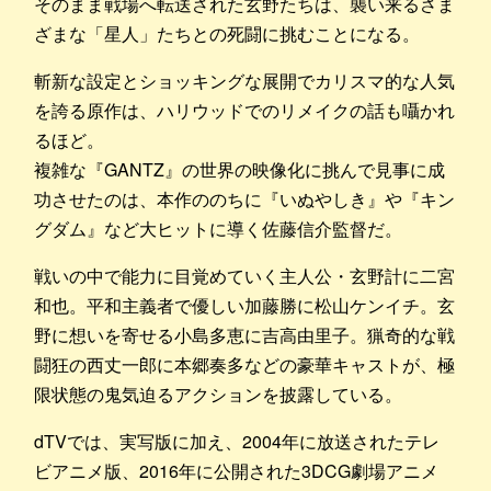
そのまま戦場へ転送された玄野たちは、襲い来るさま
ざまな「星人」たちとの死闘に挑むことになる。
斬新な設定とショッキングな展開でカリスマ的な人気
を誇る原作は、ハリウッドでのリメイクの話も囁かれ
るほど。
複雑な『GANTZ』の世界の映像化に挑んで見事に成
功させたのは、本作ののちに『いぬやしき』や『キン
グダム』など大ヒットに導く佐藤信介監督だ。
戦いの中で能力に目覚めていく主人公・玄野計に二宮
和也。平和主義者で優しい加藤勝に松山ケンイチ。玄
野に想いを寄せる小島多恵に吉高由里子。猟奇的な戦
闘狂の西丈一郎に本郷奏多などの豪華キャストが、極
限状態の鬼気迫るアクションを披露している。
dTVでは、実写版に加え、2004年に放送されたテレ
ビアニメ版、2016年に公開された3DCG劇場アニメ