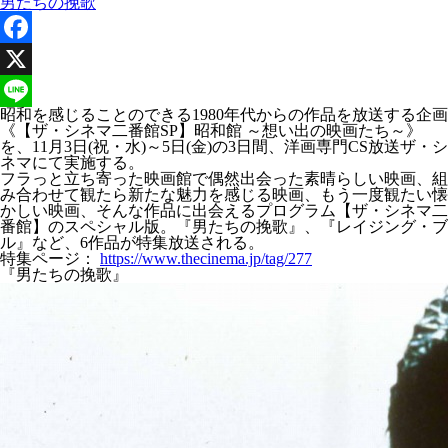
男たちの挽歌
Facebook
X
昭和を感じることのできる1980年代からの作品を放送する企画
Line
《【ザ・シネマ二番館SP】昭和館 ～想い出の映画たち～》
を、11月3日(祝・水)～5日(金)の3日間、洋画専門CS放送ザ・シ
ネマにて実施する。
フラっと立ち寄った映画館で偶然出会った素晴らしい映画、組
み合わせて観たら新たな魅力を感じる映画、もう一度観たい懐
かしい映画、そんな作品に出会えるプログラム【ザ・シネマ二
番館】のスペシャル版。『男たちの挽歌』、『レイジング・ブ
ル』など、6作品が特集放送される。
特集ページ：
https://www.thecinema.jp/tag/277
『男たちの挽歌』