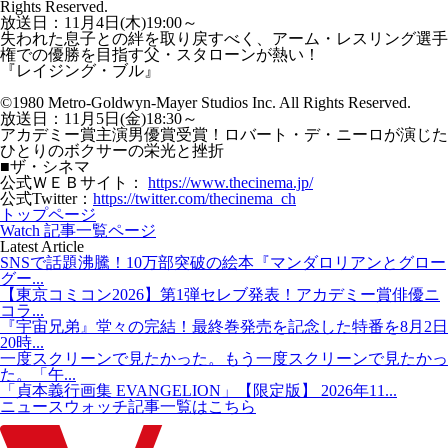
Rights Reserved.
放送日：11月4日(木)19:00～
失われた息子との絆を取り戻すべく、アーム・レスリング選手
権での優勝を目指す父・スタローンが熱い！
『レイジング・ブル』
©1980 Metro-Goldwyn-Mayer Studios Inc. All Rights Reserved.
放送日：11月5日(金)18:30～
アカデミー賞主演男優賞受賞！ロバート・デ・ニーロが演じた
ひとりのボクサーの栄光と挫折
■ザ・シネマ
公式ＷＥＢサイト：
https://www.thecinema.jp/
公式Twitter：
https://twitter.com/thecinema_ch
トップページ
Watch 記事一覧ページ
Latest Article
SNSで話題沸騰！10万部突破の絵本『マンダロリアンとグロー
グー...
【東京コミコン2026】第1弾セレブ発表！アカデミー賞俳優ニ
コラ...
『宇宙兄弟』堂々の完結！最終巻発売を記念した特番を8月2日
20時...
一度スクリーンで見たかった。もう一度スクリーンで見たかっ
た。「午...
「貞本義行画集 EVANGELION」【限定版】 2026年11...
ニュースウォッチ記事一覧はこちら