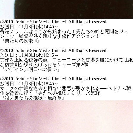
©2010 Fortune Star Media Limited. All Rights Reserved.
放送日：11月3日(水)14:45～
香港ノワールはここから始まった！男たちの絆と死闘をジョ
ン・ウー監督が熱く織りなす傑作アクション！
『男たちの挽歌 Ⅱ』
©2010 Fortune Star Media Limited. All Rights Reserved.
放送日：11月3日(水)16:45～
前作を上回る銃弾の嵐！ニューヨークと香港を股にかけて壮絶
な復讐劇が繰り広げられるシリーズ第2作
『アゲイン／明日への誓い』
©2010 Fortune Star Media Limited. All Rights Reserved.
放送日：11月3日(水)18:45～
マークの壮絶な過去と切ない悲恋が明かされる── ベトナム戦
争を背景に描く『男たちの挽歌』シリーズ第3作
『狼／男たちの挽歌・最終章』