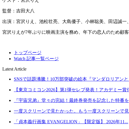
ゲスト：宮沢りえ
監督：吉田大八
出演：宮沢りえ、池松壮亮、大島優子、小林聡美、田辺誠一
宮沢りえが7年ぶりに映画主演を務め、年下の恋人のため顧
トップページ
Watch 記事一覧ページ
Latest Article
SNSで話題沸騰！10万部突破の絵本『マンダロリアンとグ
【東京コミコン2026】第1弾セレブ発表！アカデミー賞俳
『宇宙兄弟』堂々の完結！最終巻発売を記念した特番を8月2
一度スクリーンで見たかった。もう一度スクリーンで見た
「貞本義行画集 EVANGELION」【限定版】 2026年11...