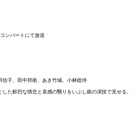
ンコンバートにて放送
羽信子、田中邦衛、あき竹城、小林稔侍
とした鮮烈な情念と哀感の翳りをいぶし銀の演技で見せる。