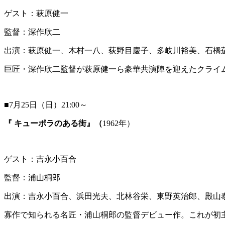
ゲスト：萩原健一
監督：深作欣二
出演：萩原健一、木村一八、荻野目慶子、多岐川裕美、石橋
巨匠・深作欣二監督が萩原健一ら豪華共演陣を迎えたクライ
■7月25日（日）21:00～
『
キューポラのある街』（
1962年）
ゲスト：吉永小百合
監督：浦山桐郎
出演：吉永小百合、浜田光夫、北林谷栄、東野英治郎、殿山
寡作で知られる名匠・浦山桐郎の監督デビュー作。これが初