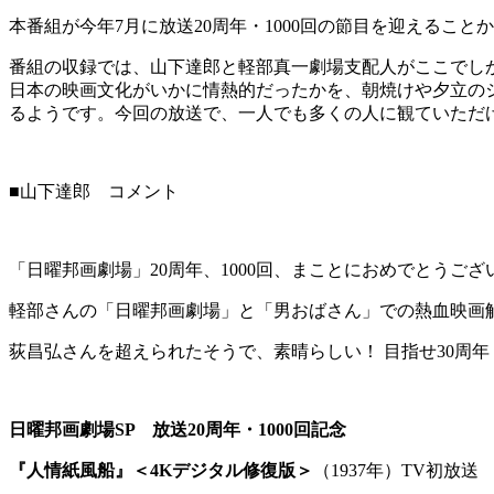
本番組が今年7月に放送20周年・1000回の節目を迎えるこ
番組の収録では、山下達郎と軽部真一劇場支配人がここでし
日本の映画文化がいかに情熱的だったかを、朝焼けや夕立の
るようです。今回の放送で、一人でも多くの人に観ていただ
■山下達郎 コメント
「日曜邦画劇場」20周年、1000回、まことにおめでとう
軽部さんの「日曜邦画劇場」と「男おばさん」での熱血映画
荻昌弘さんを超えられたそうで、素晴らしい！ 目指せ30周年
日曜邦画劇場
SP
放送
20
周年・
1000
回記念
『人情紙風船』＜
4K
デジタル修復版＞
（1937年）TV初放