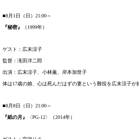
■8月1日（日）21:00～
『秘密』
（1999年）
ゲスト：広末涼子
監督：滝田洋二郎
出演：広末涼子、小林薫、岸本加世子
体は17歳の娘、心は死んだはずの妻という難役を広末涼子
■8月8日（日）21:00～
『紙の月』
〈PG-12〉（2014年）