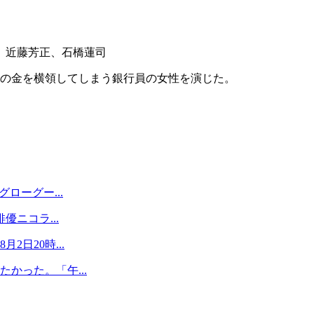
、近藤芳正、石橋蓮司
客の金を横領してしまう銀行員の女性を演じた。
ローグー...
優ニコラ...
日20時...
かった。「午...