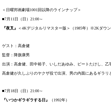
＜日曜邦画劇場1001回以降のラインナップ＞
■7月11日（日）21:00～
『夜叉』
＜4Kデジタルリマスター版＞（1985年）※2Kダウ
ゲスト：高倉健
監督：降旗康男
出演：高倉健、田中裕子、いしだあゆみ、ビートたけし、乙
高倉健が久しぶりのヤクザ役で出演、男の内面にあるギラリ
■7月18日（日）21:00～
『いつかギラギラする日』
（1992年）