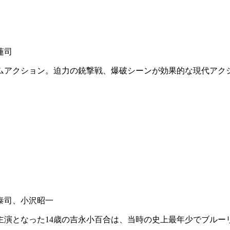
蓮司
ムアクション。迫力の銃撃戦、爆破シーンが効果的な現代アク
泰司、小沢昭一
主演となった14歳の吉永小百合は、当時の史上最年少でブルー