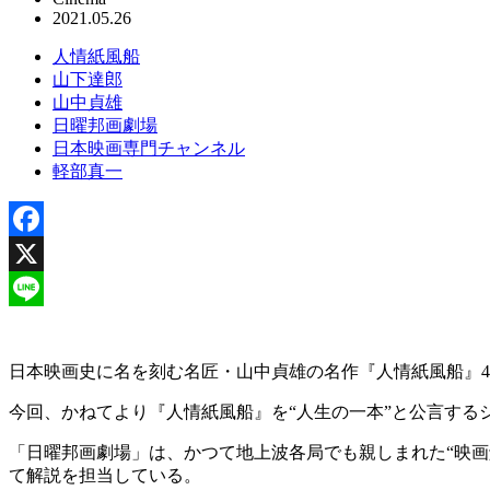
2021.05.26
人情紙風船
山下達郎
山中貞雄
日曜邦画劇場
日本映画専門チャンネル
軽部真一
Facebook
X
Line
日本映画史に名を刻む名匠・山中貞雄の名作『人情紙風船』4
今回、かねてより『人情紙風船』を“人生の一本”と公言す
「日曜邦画劇場」は、かつて地上波各局でも親しまれた“映画
て解説を担当している。