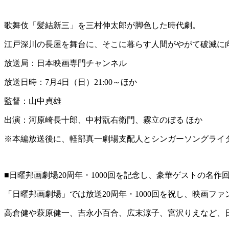
歌舞伎「髪結新三」を三村伸太郎が脚色した時代劇。
江戸深川の長屋を舞台に、そこに暮らす人間がやがて破滅に向
放送局：日本映画専門チャンネル
放送日時：7月4日（日）21:00～ほか
監督：山中貞雄
出演：河原崎長十郎、中村翫右衛門、霧立のぼる ほか
※本編放送後に、軽部真一劇場支配人とシンガーソングライ
■日曜邦画劇場20周年・1000回を記念し、豪華ゲストの名作
「日曜邦画劇場」では放送20周年・1000回を祝し、映画フ
高倉健や萩原健一、吉永小百合、広末涼子、宮沢りえなど、