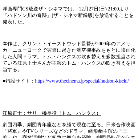
洋画専門CS放送ザ・シネマでは、 12月27日(日) 21:00より
『ハドソン川の奇跡』[ザ・シネマ新録版]を放送することを
発表した。
本作は、クリント・イーストウッド監督が2009年のアメリ
カ・ニューヨークで実際に起きた航空機事故をもとに映画化
した人間ドラマ。トム・ハンクスの吹き替えを多数担当され
ている江原正士さんが主演のトム・ハンクスの吹き替えを担
当する。
■特設サイト：
https://www.thecinema.jp/special/hudson-kiseki/
江原正士：サリー機長役（トム・ハンクス）
劇団四季、劇団青年座などを経て現在に至る。日米合作映画
『将軍』やTVシリーズなどのドラマ、緒形拳主演の『王
将』や、商業演劇など多数の舞台を経験。劇団昴時代から本