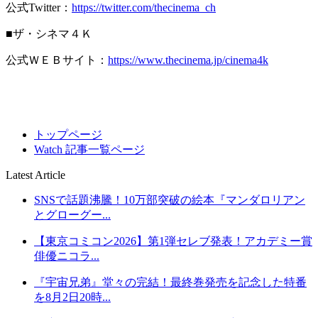
公式Twitter：
https://twitter.com/thecinema_ch
■ザ・シネマ４Ｋ
公式ＷＥＢサイト：
https://www.thecinema.jp/cinema4k
トップページ
Watch 記事一覧ページ
Latest Article
SNSで話題沸騰！10万部突破の絵本『マンダロリアン
とグローグー...
【東京コミコン2026】第1弾セレブ発表！アカデミー賞
俳優ニコラ...
『宇宙兄弟』堂々の完結！最終巻発売を記念した特番
を8月2日20時...